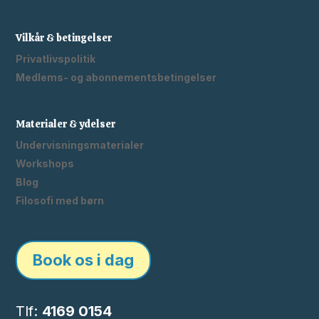
Vilkår & betingelser
Privatlivspolitik
Medlems- og abonnementsbetingelser
Materialer & ydelser
Undervisningsmaterialer
Workshops
Blog
Filosofi med børn
Book os i dag
Tlf:
4169 0154