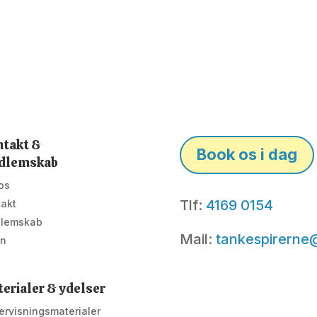
takt &
Book os i dag
dlemskab
os
Tlf:
4169 0154
takt
lemskab
Mail:
tankespirerne
in
erialer & ydelser
rvisningsmaterialer