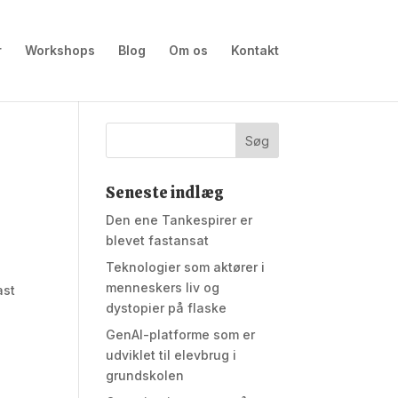
r
Workshops
Blog
Om os
Kontakt
Seneste indlæg
Den ene Tankespirer er
blevet fastansat
Teknologier som aktører i
menneskers liv og
ast
dystopier på flaske
GenAI-platforme som er
udviklet til elevbrug i
grundskolen