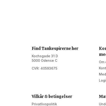
Find Tankespirerne her
Kon
me
Kochsgade 31 D
5000 Odense C
Om 
Kon
CVR: 40593675
Med
Log
Vilkår & betingelser
Mat
Privatlivspolitik
Unde