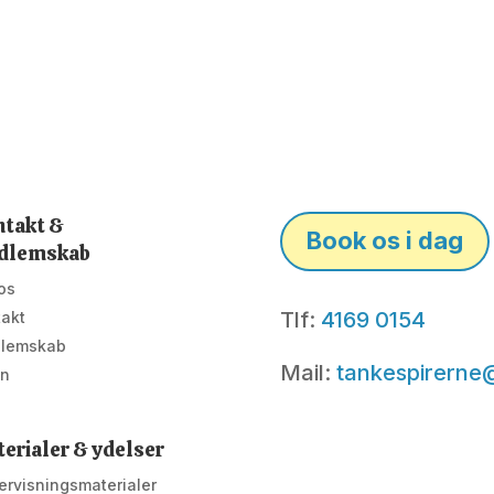
takt &
Book os i dag
dlemskab
os
Tlf:
4169 0154
takt
lemskab
Mail:
tankespirerne
in
erialer & ydelser
rvisningsmaterialer