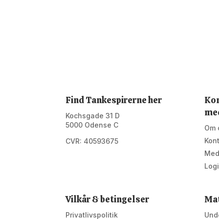
Find Tankespirerne her
Kon
me
Kochsgade 31 D
5000 Odense C
Om 
Kon
CVR: 40593675
Med
Log
Vilkår & betingelser
Mat
Privatlivspolitik
Unde