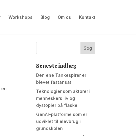
r
Workshops
Blog
Om os
Kontakt
Seneste indlæg
Den ene Tankespirer er
blevet fastansat
i en
Teknologier som aktører i
menneskers liv og
dystopier på flaske
GenAI-platforme som er
udviklet til elevbrug i
grundskolen