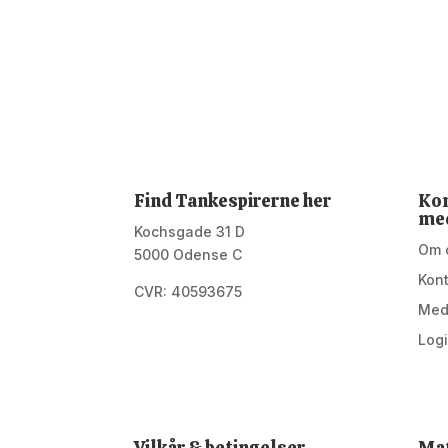
Find Tankespirerne her
Kon
me
Kochsgade 31 D
Om 
5000 Odense C
Kon
CVR: 40593675
Med
Log
Vilkår & betingelser
Mat