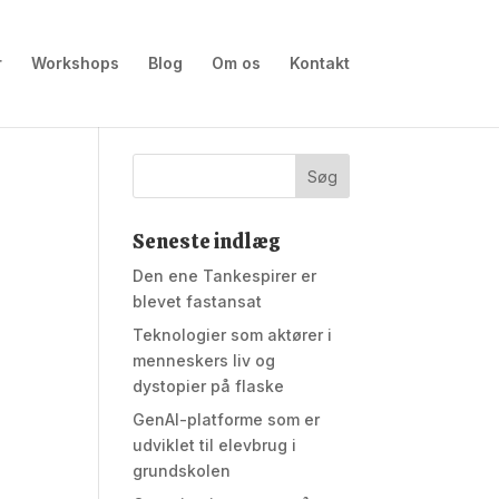
r
Workshops
Blog
Om os
Kontakt
Seneste indlæg
Den ene Tankespirer er
blevet fastansat
Teknologier som aktører i
menneskers liv og
dystopier på flaske
GenAI-platforme som er
udviklet til elevbrug i
grundskolen