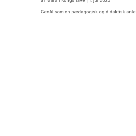
af
Martin Kongshave
|
1. jul 2025
GenAI som en pædagogisk og didaktisk anle