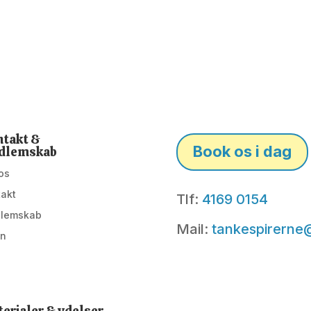
takt &
Book os i dag
dlemskab
os
takt
Tlf:
4169 0154
lemskab
Mail:
tankespirerne
in
erialer & ydelser