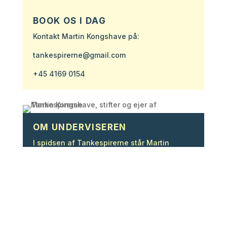
BOOK OS I DAG
Kontakt Martin Kongshave på:
tankespirerne@gmail.com
+45 4169 0154
OM UNDERVISEREN
I spidsen af Tankespirerne står Martin
Kongshave – cand. mag i filosofi,
folkeskolelærer og praktiker af ‘filosofi med
børn’ gennem 7 år.
Martins særlige evne er at fremdrage de
temaer som former børn og unges liv og gøre
dem til genstand for eksperimenteren,