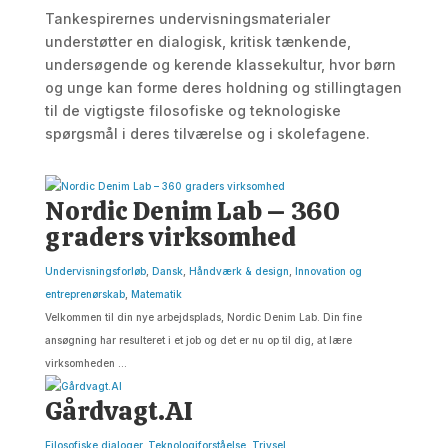
Tankespirernes undervisningsmaterialer
understøtter en dialogisk, kritisk tænkende,
undersøgende og kerende klassekultur, hvor børn
og unge kan forme deres holdning og stillingtagen
til de vigtigste filosofiske og teknologiske
spørgsmål i deres tilværelse og i skolefagene.
Nordic Denim Lab – 360
graders virksomhed
Undervisningsforløb
,
Dansk
,
Håndværk & design
,
Innovation og
entreprenørskab
,
Matematik
Velkommen til din nye arbejdsplads, Nordic Denim Lab. Din fine
ansøgning har resulteret i et job og det er nu op til dig, at lære
virksomheden ...
Gårdvagt.AI
Filosofiske dialoger
,
Teknologiforståelse
,
Trivsel