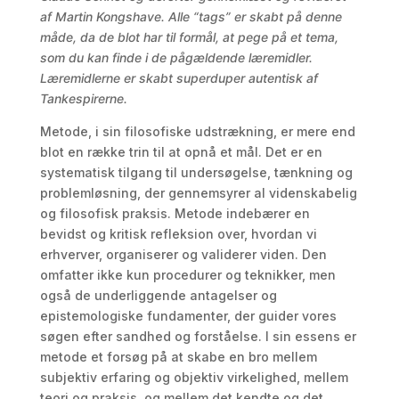
af Martin Kongshave. Alle “tags” er skabt på denne
måde, da de blot har til formål, at pege på et tema,
som du kan finde i de pågældende læremidler.
Læremidlerne er skabt superduper autentisk af
Tankespirerne.
Metode, i sin filosofiske udstrækning, er mere end
blot en række trin til at opnå et mål. Det er en
systematisk tilgang til undersøgelse, tænkning og
problemløsning, der gennemsyrer al videnskabelig
og filosofisk praksis. Metode indebærer en
bevidst og kritisk refleksion over, hvordan vi
erhverver, organiserer og validerer viden. Den
omfatter ikke kun procedurer og teknikker, men
også de underliggende antagelser og
epistemologiske fundamenter, der guider vores
søgen efter sandhed og forståelse. I sin essens er
metode et forsøg på at skabe en bro mellem
subjektiv erfaring og objektiv virkelighed, mellem
teori og praksis, og mellem det kendte og det