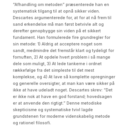
“Afhandling om metoden” præsenterede han en
systematisk tilgang til at opnå sikker viden.
Descartes argumenterede for, at for at nå frem til
sand erkendelse må man først betvivle alt og
derefter genopbygge sin viden på et sikkert
fundament. Han formulerede fire grundregler for
sin metode: 1) Aldrig at acceptere noget som
sandt, medmindre det fremstår klart og tydeligt for
fornuften, 2) At opdele hvert problem i så mange
dele som muligt, 3) At lede tankerne i ordnet
rækkefølge fra det simpleste til det mest
komplekse, og 4) At lave så komplette opregninger
og generelle oversigter, at man kan være sikker på
ikke at have udeladt noget. Descartes skrev: “Det
er ikke nok at have en god forstand; hovedsagen
er at anvende den rigtigt.” Denne metodiske
skepticisme og systematiske tvivl lagde
grundstenen for moderne videnskabelig metode
og rationel filosofi.