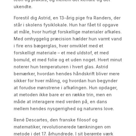
ukendte.
Forestil dig Astrid, en 13-årig pige fra Randers, der
står i skolens fysiklokale. Hun har fået til opgave
at måle, hvor hurtigt forskellige materialer afkøles.
Med omhyggelig præcision hælder hun varmt vand
i fire ens bægerglas, hver omviklet med et
forskelligt materiale – et med uldstof, et med
bomuld, et med folie og et uden noget. Hvert minut
noterer hun temperaturen i hvert glas. Astrid
bemærker, hvordan hendes håndskrift bliver mere
sikker for hver måling, og hvordan hun begynder
at forudse mønstrene i afkølingen. Hun opdager,
at metoden ikke bare er en række trin, men en
måde at interagere med verden på, en dans
mellem hendes nysgerrighed og naturens love.
René Descartes, den franske filosof og
matematiker, revolutionerede tænkningen om
metode i det 17. århundrede. I sit berømte værk