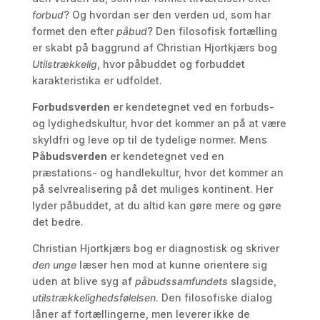
forbud
? Og hvordan ser den verden ud, som har
formet den efter
påbud
? Den filosofisk fortælling
er skabt på baggrund af Christian Hjortkjærs bog
Utilstrækkelig
, hvor påbuddet og forbuddet
karakteristika er udfoldet.
Forbudsverden
er kendetegnet ved en forbuds-
og lydighedskultur, hvor det kommer an på at være
skyldfri og leve op til de tydelige normer. Mens
Påbudsverden
er kendetegnet ved en
præstations- og handlekultur, hvor det kommer an
på selvrealisering på det muliges kontinent. Her
lyder påbuddet, at du altid kan gøre mere og gøre
det bedre.
Christian Hjortkjærs bog er diagnostisk og skriver
den unge
læser hen mod at kunne orientere sig
uden at blive syg af
påbudssamfundets
slagside,
utilstrækkelighedsfølelsen
. Den filosofiske dialog
låner af fortællingerne, men leverer ikke de