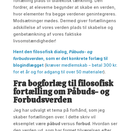
fortælling plads til dialektisk tænkning. Den
fordrer, at eleverne begynder at skabe en verden,
hvor elementer fra begge verdener genintegreres.
Modsætninger mødes. Dermed giver fortællingens
adskillelse af vores verden plads til skabelse og
genbetænkning af vores faktiske
livsomstændigheder!
Hent den filosofisk dialog,
Påbuds- og
forbudsverden
, som er det konkrete forlæg til
blogindlægget
(
kræver medlemskab – betal 300 kr.
for et år og for adgang til over 50 materialer
).
Fra bogforlæg til filosofisk
fortælling om Påbuds- og
Forbudsverden
Jeg har udvalgt et tema på forhånd, som jeg
skaber fortællingen over. I dette skriv vil
eksemplet være
påbud
versus
forbud
. Hvordan ser
den verden ud, som har formet tilværelsen efter