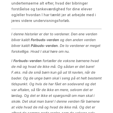
undertemaerne alt efter, hvad der bibringer
forståelse og tankeværdighed for dine elever
og/eller hvordan I har tænkt jer at arbejde med i
jeres videre undervisningsforløb.
I denne historier er der to verdener. Den ene verden
bliver kaldt
Forbuds-verden
og den anden verden
bliver kaldt
Påbuds-verden
. De to verdener er meget
forskellige. Hvad I skal høre om nu.
I
Forbuds-verden
fortæller de voksne børnene hvad
de må og hvad de ikke må. Og sådan er det bare!
F.eks. må de små børn kun gå ud til navlen, når de
bader. Og de unge børn skal i seng på et helt bestemt
tidspunkt. Og hvis de har fået en sodavand og det
var aftalen, så får de ikke en mere, selvom det er
lørdag. Og det er ikke et spørgsmål om man skal i
skole. Det skal man bare! I denne verden får børnene
at vide hvad de må og hvad de ikke må. Og det er
oftest de samme gode regler, som de voksne selv