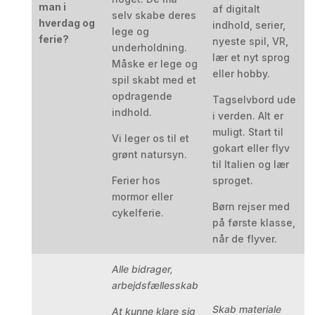
man i
af digitalt
selv skabe deres
hverdag og
indhold, serier,
lege og
ferie?
nyeste spil, VR,
underholdning.
lær et nyt sprog
Måske er lege og
eller hobby.
spil skabt med et
opdragende
Tagselvbord ude
indhold.
i verden. Alt er
muligt. Start til
Vi leger os til et
gokart eller flyv
grønt natursyn.
til Italien og lær
Ferier hos
sproget.
mormor eller
Børn rejser med
cykelferie.
på første klasse,
når de flyver.
Alle bidrager,
arbejdsfællesskab
Skab materiale
At kunne klare sig