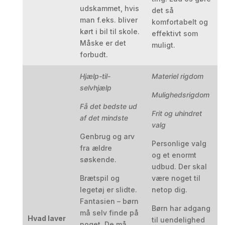
udskammet, hvis
det så
man f.eks. bliver
komfortabelt og
kørt i bil til skole.
effektivt som
Måske er det
muligt.
forbudt.
Hjælp-til-
Materiel rigdom
selvhjælp
Mulighedsrigdom
Få det bedste ud
Frit og uhindret
af det mindste
valg
Genbrug og arv
Personlige valg
fra ældre
og et enormt
søskende.
udbud. Der skal
Brætspil og
være noget til
legetøj er slidte.
netop dig.
Fantasien – børn
Børn har adgang
må selv finde på
Hvad laver
til uendelighed
noget. De må