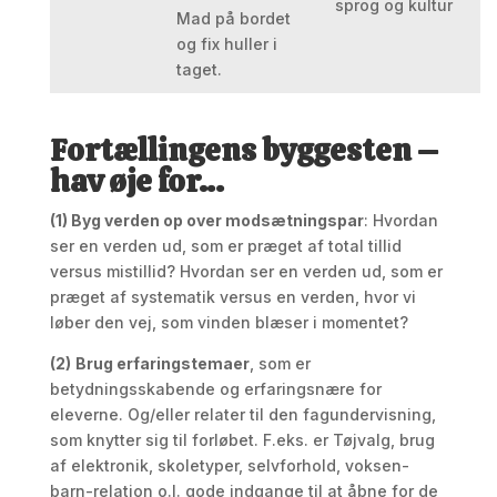
sprog og kultur
Mad på bordet
og fix huller i
taget.
Fortællingens byggesten –
hav øje for…
(1) Byg verden op over modsætningspar
: Hvordan
ser en verden ud, som er præget af total tillid
versus mistillid? Hvordan ser en verden ud, som er
præget af systematik versus en verden, hvor vi
løber den vej, som vinden blæser i momentet?
(2)
Brug erfaringstemaer
, som er
betydningsskabende og erfaringsnære for
eleverne. Og/eller relater til den fagundervisning,
som knytter sig til forløbet. F.eks. er Tøjvalg, brug
af elektronik, skoletyper, selvforhold, voksen-
barn-relation o.l. gode indgange til at åbne for de