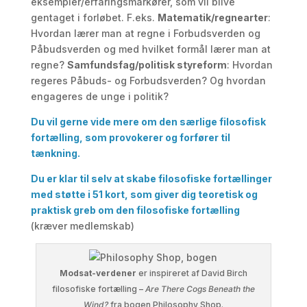
eksempler/erfaringsmarkører, som vil blive
gentaget i forløbet. F.eks.
Matematik/regnearter
:
Hvordan lærer man at regne i Forbudsverden og
Påbudsverden og med hvilket formål lærer man at
regne?
Samfundsfag/politisk styreform
: Hvordan
regeres Påbuds- og Forbudsverden? Og hvordan
engageres de unge i politik?
Du vil gerne vide mere om den særlige filosofisk
fortælling, som provokerer og forfører til
tænkning.
Du er klar til selv at skabe filosofiske fortællinger
med støtte i 51 kort, som giver dig teoretisk og
praktisk greb om den filosofiske fortælling
(kræver medlemskab)
Modsat-verdener
er inspireret af David Birch
filosofiske fortælling –
Are There Cogs Beneath the
Wind?
fra bogen Philosophy Shop.