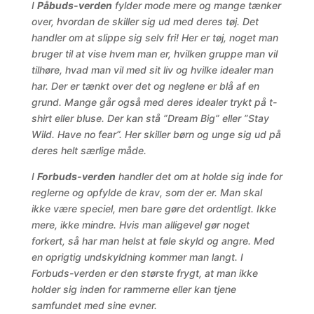
I
Påbuds-verden
fylder mode mere og mange tænker
over, hvordan de skiller sig ud med deres tøj. Det
handler om at slippe sig selv fri! Her er tøj, noget man
bruger til at vise hvem man er, hvilken gruppe man vil
tilhøre, hvad man vil med sit liv og hvilke idealer man
har. Der er tænkt over det og neglene er blå af en
grund. Mange går også med deres idealer trykt på t-
shirt eller bluse. Der kan stå ”Dream Big” eller ”Stay
Wild. Have no fear”. Her skiller børn og unge sig ud på
deres helt særlige måde.
I
Forbuds-verden
handler det om at holde sig inde for
reglerne og opfylde de krav, som der er. Man skal
ikke være speciel, men bare gøre det ordentligt. Ikke
mere, ikke mindre. Hvis man alligevel gør noget
forkert, så har man helst at føle skyld og angre. Med
en oprigtig undskyldning kommer man langt. I
Forbuds-verden er den største frygt, at man ikke
holder sig inden for rammerne eller kan tjene
samfundet med sine evner.