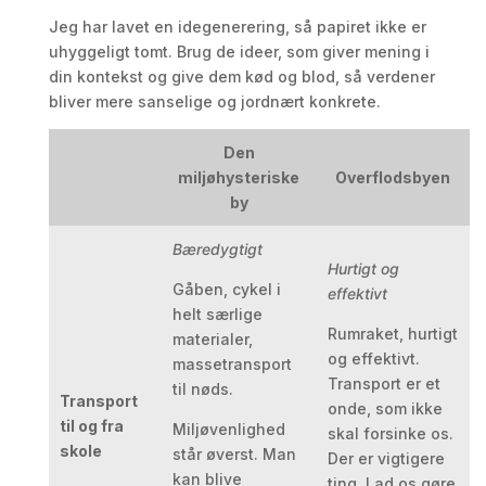
Jeg har lavet en idegenerering, så papiret ikke er
uhyggeligt tomt. Brug de ideer, som giver mening i
din kontekst og give dem kød og blod, så verdener
bliver mere sanselige og jordnært konkrete.
Den
miljøhysteriske
Overflodsbyen
by
Bæredygtigt
Hurtigt og
Gåben, cykel i
effektivt
helt særlige
Rumraket, hurtigt
materialer,
og effektivt.
massetransport
Transport er et
til nøds.
Transport
onde, som ikke
til og fra
Miljøvenlighed
skal forsinke os.
skole
står øverst. Man
Der er vigtigere
kan blive
ting. Lad os gøre