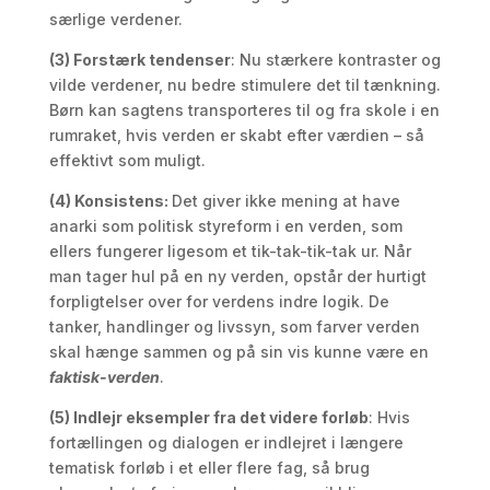
særlige verdener.
(3) Forstærk tendenser
: Nu stærkere kontraster og
vilde verdener, nu bedre stimulere det til tænkning.
Børn kan sagtens transporteres til og fra skole i en
rumraket, hvis verden er skabt efter værdien – så
effektivt som muligt.
(4) Konsistens:
Det giver ikke mening at have
anarki som politisk styreform i en verden, som
ellers fungerer ligesom et tik-tak-tik-tak ur. Når
man tager hul på en ny verden, opstår der hurtigt
forpligtelser over for verdens indre logik. De
tanker, handlinger og livssyn, som farver verden
skal hænge sammen og på sin vis kunne være en
faktisk-verden
.
(5) Indlejr eksempler fra det videre forløb
: Hvis
fortællingen og dialogen er indlejret i længere
tematisk forløb i et eller flere fag, så brug