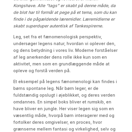
Kongshave. Alle “tags” er skabt på denne måde, da
de blot har til formål at pege på et tema, som du kan
finde i de pågældende læremidler. Læremidlerne er
skabt superduper autentisk af Tankespirerne.
Leg, set fra et fænomenologisk perspektiv,
undersøger legens natur, hvordan vi oplever den,
og dens betydning i vores liv. Moderne forståelser
af leg anerkender dens rolle ikke kun som en
aktivitet, men som en grundlæggende måde at
opleve og forstå verden på.
Et eksempel på legens fænomenologi kan findes i
børns spontane leg. Når børn leger, er de
fuldstændig opslugt i øjeblikket, og deres verden
omdannes. En simpel boks bliver et rumskib, en
have bliver en jungle. Her viser legen sig som en
væsentlig måde, hvorpå børn interagerer med og
fortolker deres omgivelser, en proces, hvor
grænserne mellem fantasi og virkelighed, selv og