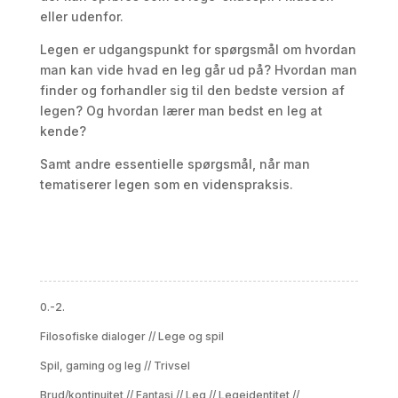
eller udenfor.
Legen er udgangspunkt for spørgsmål om hvordan
man kan vide hvad en leg går ud på? Hvordan man
finder og forhandler sig til den bedste version af
legen? Og hvordan lærer man bedst en leg at
kende?
Samt andre essentielle spørgsmål, når man
tematiserer legen som en videnspraksis.
0.-2.
Filosofiske dialoger
//
Lege og spil
Spil, gaming og leg
//
Trivsel
Brud/kontinuitet
//
Fantasi
//
Leg
//
Legeidentitet
//