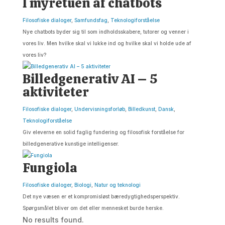
I myretuen af chatbots
Filosofiske dialoger
,
Samfundsfag
,
Teknologiforståelse
Nye chatbots byder sig til som indholdsskabere, tutorer og venner i
vores liv. Men hvilke skal vi lukke ind og hvilke skal vi holde ude af
vores liv?
Billedgenerativ AI – 5
aktiviteter
Filosofiske dialoger
,
Undervisningsforløb
,
Billedkunst
,
Dansk
,
Teknologiforståelse
Giv eleverne en solid faglig fundering og filosofisk forståelse for
billedgenerative kunstige intelligenser.
Fungiola
Filosofiske dialoger
,
Biologi
,
Natur og teknologi
Det nye væsen er et kompromisløst bæredygtighedsperspektiv.
Spørgsmålet bliver om det eller mennesket burde herske.
No results found.