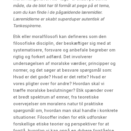
måde, da de blot har til formål at pege på et tema,
som du kan finde i de pågældende læremidler.
Læremidlerne er skabt superduper autentisk af
Tankespirerne.
Etik eller moralfilosofi kan defineres som den
filosofiske disciplin, der beskæftiger sig med at
systematisere, forsvare og anbefale begreber om
rigtig og forkert adfærd. Det involverer
undersøgelsen af moralske værdier, principper og
normer, og det søger at besvare spørgsmål som:
Hvad er det gode? Hvad er det rette? Hvad er
vores pligter over for andre? Hvordan skal vi
træffe moralske beslutninger? Etik spænder over
et bredt spektrum af emner, fra teoretiske
overvejelser om moralens natur til praktiske
spørgsmål om, hvordan man skal handle i konkrete
situationer. Filosoffer inden for etik udforsker
forskellige etiske teorier og perspektiver for at
forstå, hvordan vi kan opnå en dybere forståelse