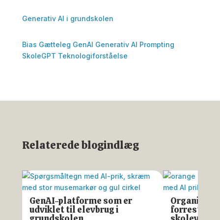
Generativ AI i grundskolen
Bias
Gætteleg
GenAI
Generativ AI
Prompting
SkoleGPT
Teknologiforståelse
Relaterede blogindlæg
GenAI-platforme som er
Organisati
udviklet til elevbrug i
forrest med
grundskolen
skoleverde