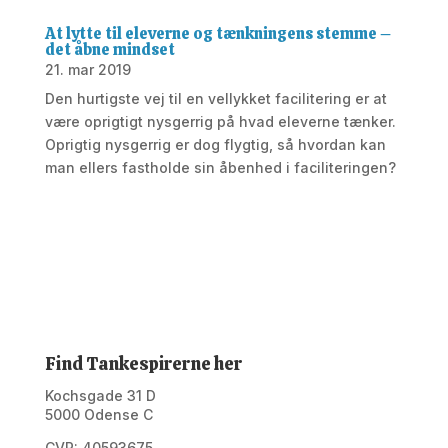
At lytte til eleverne og tænkningens stemme –
det åbne mindset
21. mar 2019
Den hurtigste vej til en vellykket facilitering er at
være oprigtigt nysgerrig på hvad eleverne tænker.
Oprigtig nysgerrig er dog flygtig, så hvordan kan
man ellers fastholde sin åbenhed i faciliteringen?
Find Tankespirerne her
Kochsgade 31 D
5000 Odense C
CVR: 40593675