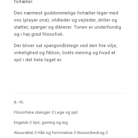
fortæller.
Den nærmest guddommelige fortæller leger med
vos (player one), vildleder og vejleder, driller og
støtter, spørger og dikterer. Tonen er underfundig
og i høj grad filosofisk.
Der bliver sat spørgsmålstegn ved den frie vilje,
virkelighed og fiktion, livets mening og hvad et
spil i det hele taget er.
8.-10.
Filosofiske dialoger
//
Lege og spil
Engelsk
//
Spil, gaming og leg
Absurditet
//
Håb og fortvivlelse
//
Illusion/bedrag
//