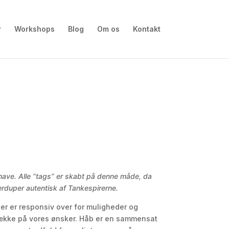
r
Workshops
Blog
Om os
Kontakt
have. Alle “tags” er skabt på denne måde, da
erduper autentisk af Tankespirerne.
er er responsiv over for muligheder og
 trække på vores ønsker. Håb er en sammensat