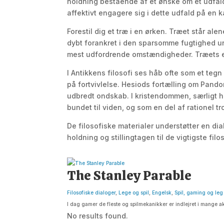
holdning bestående af et ønske om et udfald
affektivt engagere sig i dette udfald på en k
Forestil dig et træ i en ørken. Træet står a
dybt forankret i den sparsomme fugtighed un
mest udfordrende omstændigheder. Træets evne t
I Antikkens filosofi ses håb ofte som et teg
på fortvivlelse. Hesiods fortælling om Pand
udbredt ondskab. I kristendommen, særligt h
bundet til viden, og som en del af rationel tr
De filosofiske materialer understøtter en d
holdning og stillingtagen til de vigtigste fil
The Stanley Parable
Filosofiske dialoger
,
Lege og spil
,
Engelsk
,
Spil, gaming og leg
I dag gamer de fleste og spilmekanikker er indlejret i mange akt
No results found.