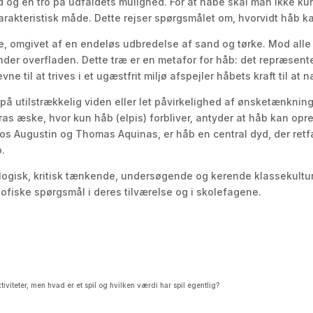
 og en tro på udfaldets mulighed. For at håbe skal man ikke ku
arakteristisk måde. Dette rejser spørgsmålet om, hvorvidt håb kan 
lene, omgivet af en endeløs udbredelse af sand og tørke. Mod all
der overfladen. Dette træ er en metafor for håb: det repræsente
il at trives i et ugæstfrit miljø afspejler håbets kraft til at n
n på utilstrækkelig viden eller let påvirkelighed af ønsketænkn
oras æske, hvor kun håb (elpis) forbliver, antyder at håb kan o
os Augustin og Thomas Aquinas, er håb en central dyd, der retf
o.
ialogisk, kritisk tænkende, undersøgende og kerende klassekultu
osofiske spørgsmål i deres tilværelse og i skolefagene.
iviteter, men hvad er et spil og hvilken værdi har spil egentlig?