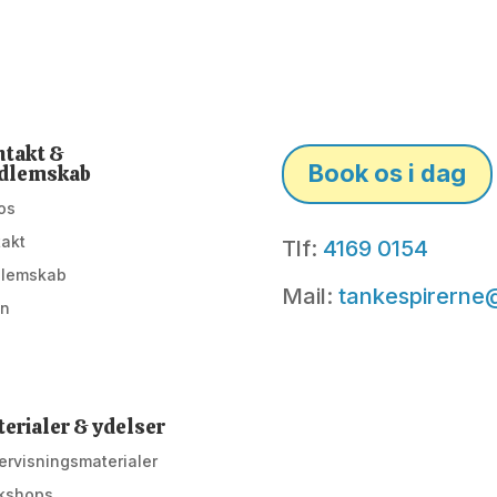
takt &
Book os i dag
dlemskab
os
takt
Tlf:
4169 0154
lemskab
Mail:
tankespirerne
in
erialer & ydelser
rvisningsmaterialer
kshops