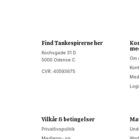
Find Tankespirerne her
Kon
me
Kochsgade 31 D
Om 
5000 Odense C
Kon
CVR: 40593675
Med
Log
Vilkår & betingelser
Mat
Privatlivspolitik
Unde
Medlems- og
Wor