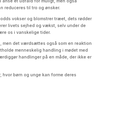
n anse et udfald for muligt, men også
reduceres til tro og ønsker​​.
e odds vokser og blomstrer træet, dets rødder
rer livets sejhed og vækst, selv under de
ære os i vanskelige tider.
ing, men det værdsættes også som en reaktion
pretholde menneskelig handling i mødet med
ærdiggør handlinger på en måde, der ikke er
r, hvor børn og unge kan forme deres