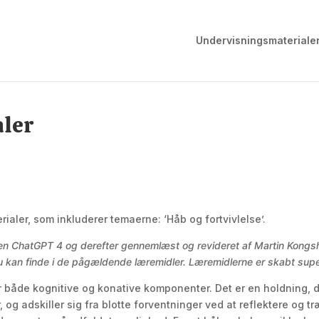
Undervisningsmateriale
aler
ialer, som inkluderer temaerne: ‘Håb og fortvivlelse’.
ren ChatGPT 4 og derefter gennemlæst og revideret af Martin Kongs
 du kan finde i de pågældende læremidler. Læremidlerne er skabt sup
 både kognitive og konative komponenter. Det er en holdning, d
 og adskiller sig fra blotte forventninger ved at reflektere og