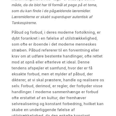
måde, da de blot har til formål at pege på et tema,
som du kan finde i de pågældende læremidler.
Læremidlerne er skabt superduper autentisk af
Tankespirerne.
Påbud og forbud, i deres moderne fortolkning, er
dybt forankret i en følelse af utilstrækkelighed,
som ofte er iboende i det moderne menneskes
stræben. Påbud refererer til en forventning eller
krav om at udføre bestemte handlinger, ofte rettet
mod at opnå eller efterleve et ideal. Denne
tendens afspejler et samfund, hvor der er få
eksakte forbud, men et mylder af påbud, der
dikterer, at vi skal præstere, handle og realisere os
selv. Forbud, derimod, er regler, der forbyder visse
handlinger. I moderne sammenhænge er forbud
ofte erstattet af en kultur, der fremhæver
selvrealisering og konstant forbedring, hvilket kan
skabe en underliggende følelse af
utilstrækkelighed, da den enkelte konstant