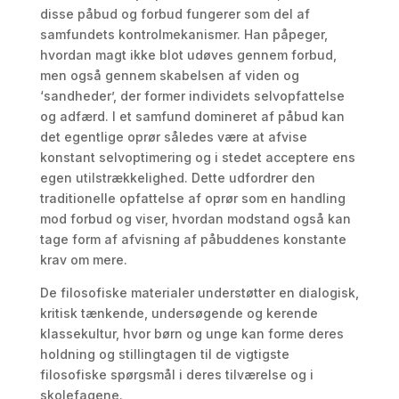
disse påbud og forbud fungerer som del af
samfundets kontrolmekanismer. Han påpeger,
hvordan magt ikke blot udøves gennem forbud,
men også gennem skabelsen af viden og
‘sandheder’, der former individets selvopfattelse
og adfærd. I et samfund domineret af påbud kan
det egentlige oprør således være at afvise
konstant selvoptimering og i stedet acceptere ens
egen utilstrækkelighed. Dette udfordrer den
traditionelle opfattelse af oprør som en handling
mod forbud og viser, hvordan modstand også kan
tage form af afvisning af påbuddenes konstante
krav om mere.
De filosofiske materialer understøtter en dialogisk,
kritisk tænkende, undersøgende og kerende
klassekultur, hvor børn og unge kan forme deres
holdning og stillingtagen til de vigtigste
filosofiske spørgsmål i deres tilværelse og i
skolefagene.