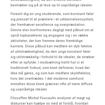
bestræber sig på at leve op til uopnåelige idealer.
Forestil dig en ung studerende, som konstant føler
sig presset til at præstere i et uddannelsessystem,
der fremhæver excellence og overpræstation.
Denne elev konfronteres dagligt med påbud om at
opnå topkarakterer og engagere sig i en række
aktiviteter, der kan fremme deres fremtidige
karriere. Disse påbud kan medføre en dyb følelse
af utilstrækkelighed, da den unge konstant føler
sig utilstrækkelig i forhold til de idealer, de stræber
efter at opfylde. I modsætning hertil har vi et
traditionelt forbud, som klart definerer, hvad der
ikke må gøres, og som kan medføre skyldfølelse,
hvis det overtrædes. I det moderne samfund
erstattes disse klare grænser ofte af mere diffuse
og uopnåelige idealer.
Filosoffen Michel Foucaults analyser af magt og
diskurser kan hjælpe os med at forstå, hvordan