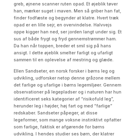
greb, øjnene scanner ruten opad. Et øjeblik tøver
han, mærker suget i maven. Men så griber han fat,
finder fodfæste og begynder at klatre. Hvert træk
opad er en lille sejr, en overvindelse. Halvvejs
oppe kigger han ned, ser jorden langt under sig. Et
sus af både frygt og fryd gennemstrømmer ham.
Da han når toppen, breder et smil sig på hans
ansigt. I dette øjeblik smelter farligt og ufarligt
sammen til en oplevelse af mestring og glæde.
Ellen Sandseter, en norsk forsker i børns leg og
udvikling, udforsker netop denne gråzone mellem
det farlige og ufarlige i børns legemiljøer. Gennem
observationer på legepladser og i naturen har hun
identificeret seks kategorier af “risikofuld leg”,
herunder leg i højder, høj fart og med “farlige”
redskaber. Sandseter påpeger, at disse
legeformer, som mange voksne instinktivt opfatter
som farlige, faktisk er afgørende for børns
udvikling. I hendes studier ses børn, der klatrer