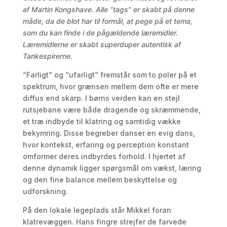
af Martin Kongshave. Alle “tags” er skabt på denne
måde, da de blot har til formål, at pege på et tema,
som du kan finde i de pågældende læremidler.
Læremidlerne er skabt superduper autentisk af
Tankespirerne.
“Farligt” og “ufarligt” fremstår som to poler på et
spektrum, hvor grænsen mellem dem ofte er mere
diffus end skarp. I børns verden kan en stejl
rutsjebane være både dragende og skræmmende,
et træ indbyde til klatring og samtidig vække
bekymring. Disse begreber danser en evig dans,
hvor kontekst, erfaring og perception konstant
omformer deres indbyrdes forhold. I hjertet af
denne dynamik ligger spørgsmål om vækst, læring
og den fine balance mellem beskyttelse og
udforskning.
På den lokale legeplads står Mikkel foran
klatrevæggen. Hans fingre strejfer de farvede