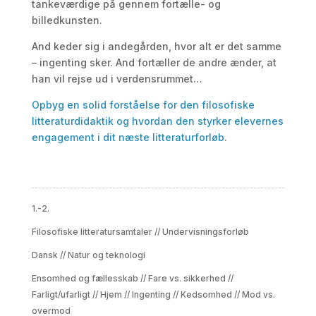
tankeværdige på gennem fortælle- og
billedkunsten.
And keder sig i andegården, hvor alt er det samme
– ingenting sker. And fortæller de andre ænder, at
han vil rejse ud i verdensrummet…
Opbyg en solid forståelse for den filosofiske
litteraturdidaktik og hvordan den styrker elevernes
engagement i dit næste litteraturforløb
.
1.-2.
Filosofiske litteratursamtaler
//
Undervisningsforløb
Dansk
//
Natur og teknologi
Ensomhed og fællesskab
//
Fare vs. sikkerhed
//
Farligt/ufarligt
//
Hjem
//
Ingenting
//
Kedsomhed
//
Mod vs.
overmod