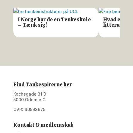
I Norge har de en Tenkeskole
Hvad er en f
– Tænk sig!
litteraturd
Find Tankespirerne her
Kochsgade 31 D
5000 Odense C
CVR: 40593675
Kontakt & medlemskab