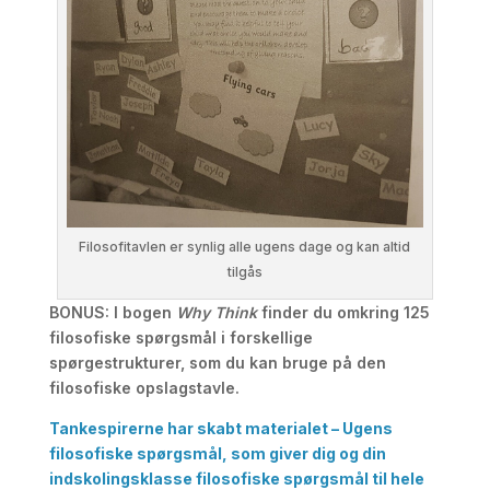
Filosofitavlen er synlig alle ugens dage og kan altid
tilgås
BONUS
: I bogen
Why Think
finder du omkring 125
filosofiske spørgsmål i forskellige
spørgestrukturer, som du kan bruge på den
filosofiske opslagstavle.
Tankespirerne har skabt materialet – Ugens
filosofiske spørgsmål, som giver dig og din
indskolingsklasse filosofiske spørgsmål til hele