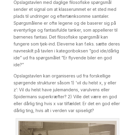
Opslagstavlen med daglige filosofiske spørgsmål
sender et signal om at klasserummet er et sted med
plads til undringer og eftertænksomme samtaler.
Spørgsmålene er ofte legene og de baserer sig på
eventyrlige og fantasifulde tanker, som appellerer til
børnenes fantasi. Det filosofiske spørgsmål kan
fungere som tjek-ind. Eleverne kan f.eks. sætte deres
navneskilt på tavlen i kategoriboksen ”god ide/dårlig
ide” ud fra spørgsmålet ”Er flyvende biler en god
ide?”
Opslagstavlen kan organiseres ud fra forskellige
spørgende strukturer såsom 1) ’vil du helst x, y eller
z’: Vil du helst have julemandens, varulvens eller
Spidermans superkræfter? 2) Ville det være en god
eller dårlig ting hvis x var tilfældet: Er det en god eller
dårlig ting, hvis alt i verden var spiseligt?