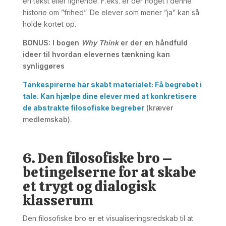
en tekst eller lignende. F.eks. er der noget i denne
historie om ”frihed”. De elever som mener ”ja” kan så
holde kortet op.
BONUS
: I bogen
Why Think
er der en håndfuld
ideer til hvordan elevernes tænkning kan
synliggøres
Tankespirerne har skabt materialet: Få begrebet i
tale. Kan hjælpe dine elever med at konkretisere
de abstrakte filosofiske begreber
(kræver
medlemskab).
6. Den filosofiske bro –
betingelserne for at skabe
et trygt og dialogisk
klasserum
Den filosofiske bro er et visualiseringsredskab til at