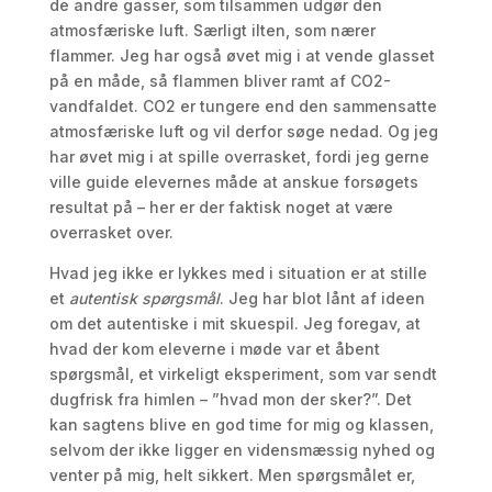
de andre gasser, som tilsammen udgør den
atmosfæriske luft. Særligt ilten, som nærer
flammer. Jeg har også øvet mig i at vende glasset
på en måde, så flammen bliver ramt af CO2-
vandfaldet. CO2 er tungere end den sammensatte
atmosfæriske luft og vil derfor søge nedad. Og jeg
har øvet mig i at spille overrasket, fordi jeg gerne
ville guide elevernes måde at anskue forsøgets
resultat på – her er der faktisk noget at være
overrasket over.
Hvad jeg ikke er lykkes med i situation er at stille
et
autentisk spørgsmål
. Jeg har blot lånt af ideen
om det autentiske i mit skuespil. Jeg foregav, at
hvad der kom eleverne i møde var et åbent
spørgsmål, et virkeligt eksperiment, som var sendt
dugfrisk fra himlen – ”hvad mon der sker?”. Det
kan sagtens blive en god time for mig og klassen,
selvom der ikke ligger en vidensmæssig nyhed og
venter på mig, helt sikkert. Men spørgsmålet er,