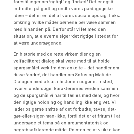
forestillinger om ’rigtigt’ og ’forkert’ Det er også
indfedtet på godt og ondt i vores pædagogiske
ideer – det er en del af vores sociale opdrag, f.eks.
omkring hvilke måder børnene bør være sammen
med hinanden på. Derfor står vi let med den
situation, at eleverne siger ’det rigtige i stedet for
at være undersøgende.
En historie med de rette virkemidler og en
velfaciliteret dialog skal være med til at holde
spørgsmålet væk fra den enkelte – det handler om
disse ’andre’, det handler om Sofus og Matilde.
Dialogen med afsæt i historien udgør et fristed,
hvor vi undersøger karakterernes verden sammen
og de spørgsmål vi har til fælles med dem, og hvor
den rigtige holdning og handling ikke er givet. Vi
lader os gerne smitte af det forbudte, tavse, det-
gør-eller-siger-man-ikke, fordi det er et frirum til at
undersøge et tema på en argumentatorisk og
begrebsafklarende måde. Pointen er, at vi ikke kan