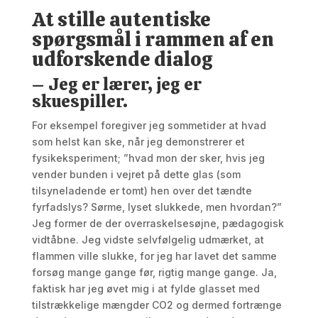
At stille autentiske
spørgsmål i rammen af en
udforskende dialog
– Jeg er lærer, jeg er
skuespiller.
For eksempel foregiver jeg sommetider at hvad
som helst kan ske, når jeg demonstrerer et
fysikeksperiment; ”hvad mon der sker, hvis jeg
vender bunden i vejret på dette glas (som
tilsyneladende er tomt) hen over det tændte
fyrfadslys? Sørme, lyset slukkede, men hvordan?”
Jeg former de der overraskelsesøjne, pædagogisk
vidtåbne. Jeg vidste selvfølgelig udmærket, at
flammen ville slukke, for jeg har lavet det samme
forsøg mange gange før, rigtig mange gange. Ja,
faktisk har jeg øvet mig i at fylde glasset med
tilstrækkelige mængder CO2 og dermed fortrænge