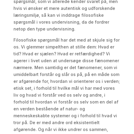
spørgsmål, som vi allerede kender svaret på, men
hvis vi ønsker et mere autentisk og udforskende
læringsmiljø, så kan vi inddrage filosofiske
spørgsmål i vores undervisning, da de fordrer
netop den type undervisning.
Filosofiske spørgsmål har det med at skjule sig for
os. Vi glemmer simpelthen at stille dem: Hvad er
tid? Hvad er sjælen? Hvad er retfærdighed? Vi
agerer i livet uden at undersøge disse fænomener
nærmere. Men samtidig er det fænomener, som vi
umiddelbart forstår og slår os på, på en måde som
er afgørende for, hvordan vi orienterer os i verden;
etisk set, i forhold til hvilke mål vi har med vores
liv og hvad vi forstår ved os selv og andre, i
forhold til hvordan vi forstår os selv som en del af
en verden bestående af natur- og
menneskeskabte systemer og i forhold til hvad vi
tror på. De er med andre ord eksistentielt
afgørende. Og når vi ikke undrer os sammen,