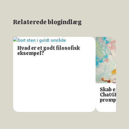
Relaterede blogindlæg
Hvad er et godt filosofisk
eksempel?
Skab en fil
ChatGPT – d
prompting