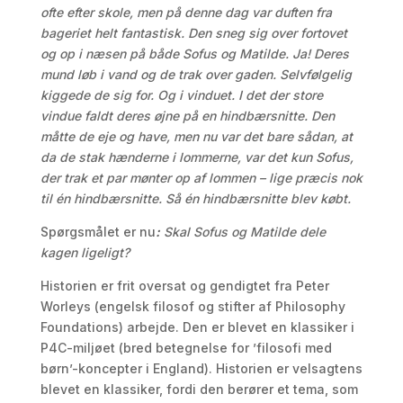
ofte efter skole, men på denne dag var duften fra
bageriet helt fantastisk. Den sneg sig over fortovet
og op i næsen på både Sofus og Matilde. Ja! Deres
mund løb i vand og de trak over gaden. Selvfølgelig
kiggede de sig for. Og i vinduet.
I d
et der store
vindue faldt deres øjne på en hindbærsnitte. Den
måtte de eje og have, men nu var det bare sådan, at
da de stak hænderne i lommerne, var det kun Sofus
,
der trak et par mønter op af lommen – lige præcis nok
til
é
n hindbærsnitte. Så
é
n hindbærsnitte blev købt.
Spørgsmålet er nu
:
Skal Sofus og Matilde dele
kagen ligeligt?
Historien er frit oversat og gendigtet fra Peter
Worleys (engelsk filosof og stifter af Philosophy
Foundations) arbejde. Den er blevet en klassiker i
P4C-miljøet (bred betegnelse for ’filosofi med
børn’-koncepter i England). Historien er velsagtens
blevet en klassiker, fordi den berører et tema, som