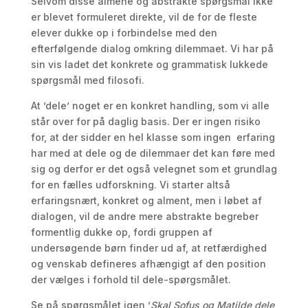
Selvom disse almene og abstrakte spørgsmål ikke
er blevet formuleret direkte, vil de for de fleste
elever dukke op i forbindelse med den
efterfølgende dialog omkring dilemmaet. Vi har på
sin vis ladet det konkrete og grammatisk lukkede
spørgsmål med filosofi.
At ’dele’ noget er en konkret handling, som vi alle
står over for på daglig basis. Der er ingen risiko
for, at der sidder en hel klasse som ingen erfaring
har med at dele og de dilemmaer det kan føre med
sig og derfor er det også velegnet som et grundlag
for en fælles udforskning. Vi starter altså
erfaringsnært, konkret og alment, men i løbet af
dialogen, vil de andre mere abstrakte begreber
formentlig dukke op, fordi gruppen af
undersøgende børn finder ud af, at retfærdighed
og venskab defineres afhængigt af den position
der vælges i forhold til dele-spørgsmålet.
Se på spørgsmålet igen ’
Skal Sofus og Matilde dele