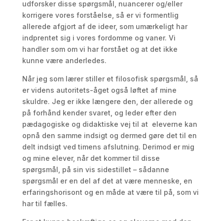
udforsker disse spørgsmål, nuancerer og/eller
korrigere vores forståelse, så er vi formentlig
allerede afgjort af de ideer, som umærkeligt har
indprentet sig i vores fordomme og vaner. Vi
handler som om vi har forstået og at det ikke
kunne være anderledes.
Når jeg som lærer stiller et filosofisk spørgsmål, så
er videns autoritets-åget også løftet af mine
skuldre. Jeg er ikke længere den, der allerede og
på forhånd kender svaret, og leder efter den
pædagogiske og didaktiske vej til at eleverne kan
opnå den samme indsigt og dermed gøre det til en
delt indsigt ved timens afslutning. Derimod er mig
og mine elever, når det kommer til disse
spørgsmål, på sin vis sidestillet – sådanne
spørgsmål er en del af det at være menneske, en
erfaringshorisont og en måde at være til på, som vi
har til fælles.