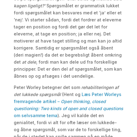
kagen ligeligt?’
Spørgsmålet er grammatisk lukket
fordi spørgsmålet kan besvares med et ‘ja’ eller et
‘nej’. Vi starter sådan, fordi det fordrer at eleverne
tager en position og fordi det gør det let for
eleverne, at tage en position; ja eller nej. Det
motiverer at have taget stilling og man kan jo altid
korrigere. Samtidig er spørgsmålet også åbent
(deri magien!) da det er begrebsligt åbent omkring
det
at
dele
, fordi man kan dele ud fra forskellige
principper. Det er den del af spørgsmålet, som kan
åbnes op og afsøges i det uendelige.
Peter Worley betegner det som
rehabiliteringen af
det lukkede spørgsmål
(Hent og
Læs Peter Worleys
fremragende artikel –
Open thinking, closed
questioning: Two kinds of open and closed questions
om selvsamme tema
). Jeg vil kalde det en
genialitet, fordi vi alt for ofte læser om lukkede-
og åbne spørgsmål, som var de to forskellige ting,
når de i stedet kan spille sammen på en måde,