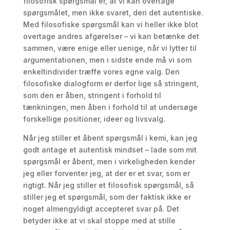
filosofisk spørgsmål er, at vi kan overtage
spørgsmålet, men ikke svaret, deri det autentiske.
Med filosofiske spørgsmål kan vi heller ikke blot
overtage andres afgørelser – vi kan betænke det
sammen, være enige eller uenige, når vi lytter til
argumentationen, men i sidste ende må vi som
enkeltindivider træffe vores egne valg. Den
filosofiske dialogform er derfor lige så stringent,
som den er åben, stringent i forhold til
tænkningen, men åben i forhold til at undersøge
forskellige positioner, ideer og livsvalg.
Når jeg stiller et åbent spørgsmål i kemi, kan jeg
godt antage et autentisk mindset – lade som mit
spørgsmål er åbent, men i virkeligheden kender
jeg eller forventer jeg, at der er et svar, som er
rigtigt. Når jeg stiller et filosofisk spørgsmål, så
stiller jeg et spørgsmål, som der faktisk ikke er
noget almengyldigt accepteret svar på. Det
betyder ikke at vi skal stoppe med at stille