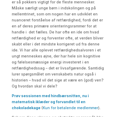
er så pokkers vigtigt for de fleste mennesker.
Måske særligt unge børn i indskolingen og på
mellemtrinet, som om nogen har en udviklet en
nuanceret forståelse af retfærdighed, fordi det er
en af deres primære orienteringsrammer for at
handle i det fælles. De har ofte en ide om hvad
retfærdighed er og forventer ofte, at verden bliver
skabt eller i det mindste korrigeret ud fra denne
ide. Vi har alle oplevet retfærdighedsalvoren i et
ungt menneskes øjne, der har hele sin kognitive
og følelsesmæssige energi investeret i en
retfærdighedssag – det er livsafgørende. Samtidig
lurer spørgsmålet om venskabets natur også i
historien – hvad vil det sige at være en (god) ven?
Og hvordan skal vi dele?
Prøv sessionen med hindbærsnitten, nu i
matematisk iklæder og forvandlet til en
chokoladekage
(
Kun for betalende medlemmer
).