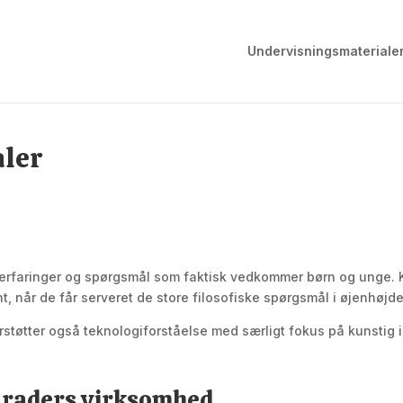
Undervisningsmateriale
aler
erfaringer og spørgsmål som faktisk vedkommer børn og unge. Ka
når de får serveret de store filosofiske spørgsmål i øjenhøjde
øtter også teknologiforståelse med særligt fokus på kunstig in
graders virksomhed