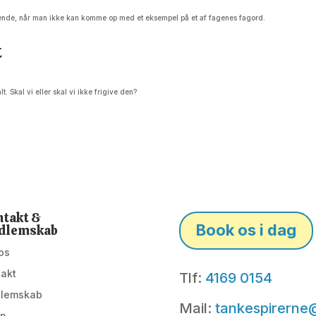
rerende, når man ikke kan komme op med et eksempel på et af fagenes fagord.
t
 Skal vi eller skal vi ikke frigive den?
takt &
Book os i dag
dlemskab
os
takt
Tlf:
4169 0154
lemskab
Mail:
tankespirerne
in