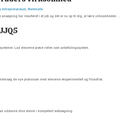
g entreprenørskab
,
Matematik
nsøgning har resulteret i et job og det er nu op til dig, at lære virksomheden ...
FJJQ5
gssystemer. Lad eleverne prøve rollen som anbefalingssystem.
ndersøg de nye praksisser med eleverne eksperimentelt og filosofisk.
 kan uddanne dine elever i kompetent websøgning.