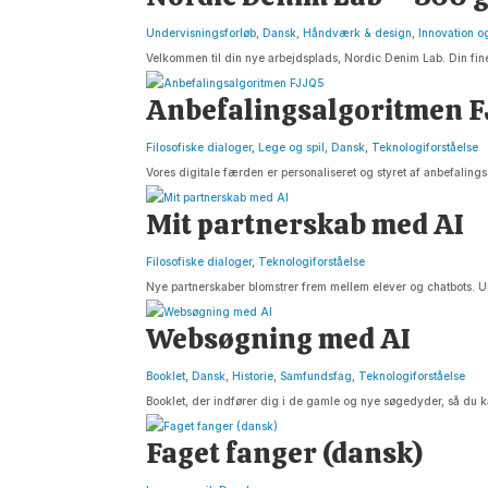
Undervisningsforløb
,
Dansk
,
Håndværk & design
,
Innovation o
Velkommen til din nye arbejdsplads, Nordic Denim Lab. Din fine a
Anbefalingsalgoritmen 
Filosofiske dialoger
,
Lege og spil
,
Dansk
,
Teknologiforståelse
Vores digitale færden er personaliseret og styret af anbefalin
Mit partnerskab med AI
Filosofiske dialoger
,
Teknologiforståelse
Nye partnerskaber blomstrer frem mellem elever og chatbots. U
Websøgning med AI
Booklet
,
Dansk
,
Historie
,
Samfundsfag
,
Teknologiforståelse
Booklet, der indfører dig i de gamle og nye søgedyder, så du
Faget fanger (dansk)