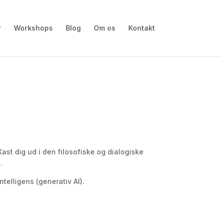
r
Workshops
Blog
Om os
Kontakt
st dig ud i den filosofiske og dialogiske
.
telligens (generativ AI).