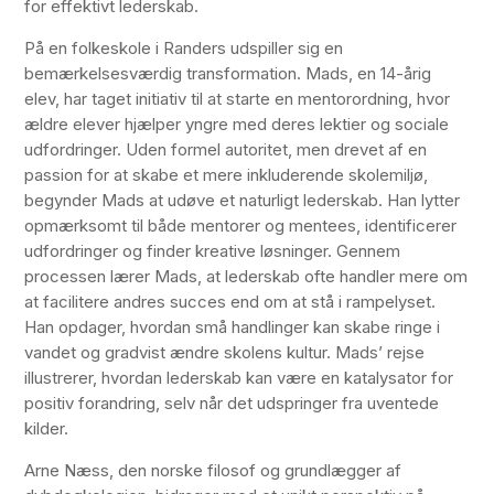
for effektivt lederskab.
På en folkeskole i Randers udspiller sig en
bemærkelsesværdig transformation. Mads, en 14-årig
elev, har taget initiativ til at starte en mentorordning, hvor
ældre elever hjælper yngre med deres lektier og sociale
udfordringer. Uden formel autoritet, men drevet af en
passion for at skabe et mere inkluderende skolemiljø,
begynder Mads at udøve et naturligt lederskab. Han lytter
opmærksomt til både mentorer og mentees, identificerer
udfordringer og finder kreative løsninger. Gennem
processen lærer Mads, at lederskab ofte handler mere om
at facilitere andres succes end om at stå i rampelyset.
Han opdager, hvordan små handlinger kan skabe ringe i
vandet og gradvist ændre skolens kultur. Mads’ rejse
illustrerer, hvordan lederskab kan være en katalysator for
positiv forandring, selv når det udspringer fra uventede
kilder.
Arne Næss, den norske filosof og grundlægger af