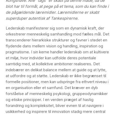
Kongshave. Alle “tags” er skabt på denne måde, da de
blot har til formål, at pege på et tema, som du kan finde i
de pågældende læremidler. Læremidlerne er skabt
superduper autentisk af Tankespirerne.
Lederskab manifesterer sig som en dynamisk kraft, der
orkestrerer menneskelig samhandling mod fælles mål. Det
transcenderer hierarkiske strukturer og favner i stedet en
flydende dans mellem vision og handling, inspiration og
pragmatisme. I sin kerne handler lederskab om at kultivere
et miljø, hvor individer kan udfolde deres potentiale
samtidig med, at kollektive ambitioner realiseres. Det
indebærer en delikat balance mellem at guide og at lytte,
at udfordre og at støtte. Lederskab er ikke begrænset til
formelle positioner, men kan udspringe fra ethvert niveau i
en organisation eller et samfund. Det kræver en dyb
forståelse af menneskelig psykologi, gruppeodynamikker
og etiske principper. I en verden præget af hastig
forandring og kompleksitet, bliver evnen til at navigere i
usikkerhed og inspirere til innovation stadig mere central