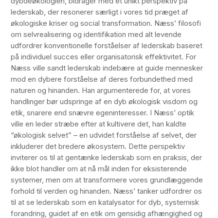
dybdeøkologien, bidrager med et unikt perspektiv på
lederskab, der resonerer særligt i vores tid præget af
økologiske kriser og social transformation. Næss’ filosofi
om selvrealisering og identifikation med alt levende
udfordrer konventionelle forståelser af lederskab baseret
på individuel succes eller organisatorisk effektivitet. For
Næss ville sandt lederskab indebære at guide mennesker
mod en dybere forståelse af deres forbundethed med
naturen og hinanden. Han argumenterede for, at vores
handlinger bør udspringe af en dyb økologisk visdom og
etik, snarere end snævre egeninteresser. I Næss’ optik
ville en leder stræbe efter at kultivere det, han kaldte
“økologisk selvet” – en udvidet forståelse af selvet, der
inkluderer det bredere økosystem. Dette perspektiv
inviterer os til at gentænke lederskab som en praksis, der
ikke blot handler om at nå mål inden for eksisterende
systemer, men om at transformere vores grundlæggende
forhold til verden og hinanden. Næss’ tanker udfordrer os
til at se lederskab som en katalysator for dyb, systemisk
forandring, guidet af en etik om gensidig afhængighed og