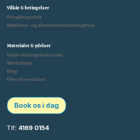
Vilkår & betingelser
Privatlivspolitik
Medlems- og abonnementsbetingelser
Materialer & ydelser
Undervisningsmaterialer
Workshops
Blog
Filosofi med børn
Book os i dag
Tlf:
4169 0154