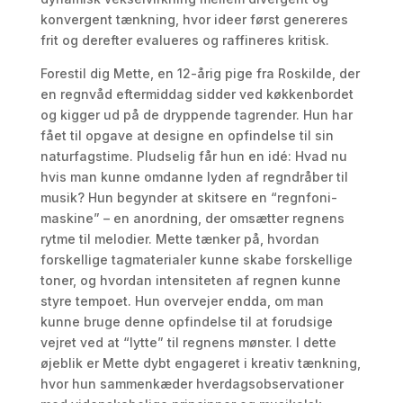
konvergent tænkning, hvor ideer først genereres
frit og derefter evalueres og raffineres kritisk.
Forestil dig Mette, en 12-årig pige fra Roskilde, der
en regnvåd eftermiddag sidder ved køkkenbordet
og kigger ud på de dryppende tagrender. Hun har
fået til opgave at designe en opfindelse til sin
naturfagstime. Pludselig får hun en idé: Hvad nu
hvis man kunne omdanne lyden af regndråber til
musik? Hun begynder at skitsere en “regnfoni-
maskine” – en anordning, der omsætter regnens
rytme til melodier. Mette tænker på, hvordan
forskellige tagmaterialer kunne skabe forskellige
toner, og hvordan intensiteten af regnen kunne
styre tempoet. Hun overvejer endda, om man
kunne bruge denne opfindelse til at forudsige
vejret ved at “lytte” til regnens mønster. I dette
øjeblik er Mette dybt engageret i kreativ tænkning,
hvor hun sammenkæder hverdagsobservationer