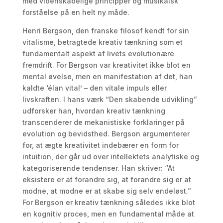
med videnskabelige principper og musikalsk
forståelse på en helt ny måde.
Henri Bergson, den franske filosof kendt for sin
vitalisme, betragtede kreativ tænkning som et
fundamentalt aspekt af livets evolutionære
fremdrift. For Bergson var kreativitet ikke blot en
mental øvelse, men en manifestation af det, han
kaldte ‘élan vital’ – den vitale impuls eller
livskraften. I hans værk “Den skabende udvikling”
udforsker han, hvordan kreativ tænkning
transcenderer de mekanistiske forklaringer på
evolution og bevidsthed. Bergson argumenterer
for, at ægte kreativitet indebærer en form for
intuition, der går ud over intellektets analytiske og
kategoriserende tendenser. Han skriver: “At
eksistere er at forandre sig, at forandre sig er at
modne, at modne er at skabe sig selv endeløst.”
For Bergson er kreativ tænkning således ikke blot
en kognitiv proces, men en fundamental måde at