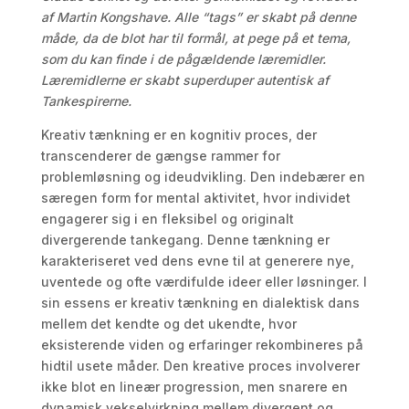
af Martin Kongshave. Alle “tags” er skabt på denne
måde, da de blot har til formål, at pege på et tema,
som du kan finde i de pågældende læremidler.
Læremidlerne er skabt superduper autentisk af
Tankespirerne.
Kreativ tænkning er en kognitiv proces, der
transcenderer de gængse rammer for
problemløsning og ideudvikling. Den indebærer en
særegen form for mental aktivitet, hvor individet
engagerer sig i en fleksibel og originalt
divergerende tankegang. Denne tænkning er
karakteriseret ved dens evne til at generere nye,
uventede og ofte værdifulde ideer eller løsninger. I
sin essens er kreativ tænkning en dialektisk dans
mellem det kendte og det ukendte, hvor
eksisterende viden og erfaringer rekombineres på
hidtil usete måder. Den kreative proces involverer
ikke blot en lineær progression, men snarere en
dynamisk vekselvirkning mellem divergent og