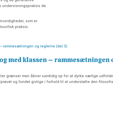
es undervisningspraksis de
envordigheder, som er
losofisk praksis.
alog med klassen – rammesætningen o
tter grænser men åbner samtidig op for at dyrke særlige udfold
prøvet og fundet givtige i forhold til at understøtte den filosofi