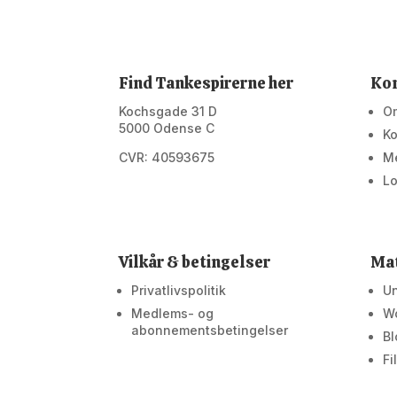
Find Tankespirerne her
Ko
Kochsgade 31 D
O
5000 Odense C
Ko
CVR: 40593675
M
Lo
Vilkår & betingelser
Mat
Privatlivspolitik
Un
Medlems- og
W
abonnementsbetingelser
Bl
Fi