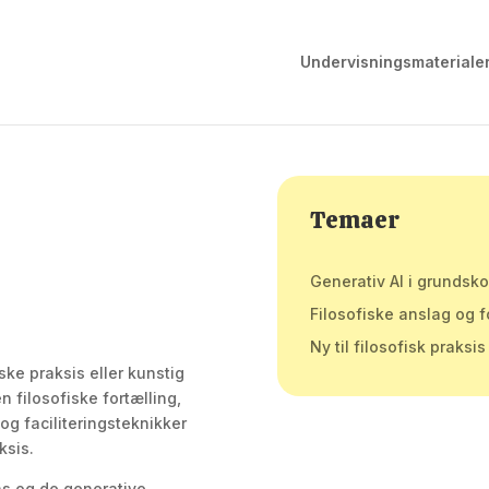
Undervisningsmateriale
Temaer
Generativ AI i grundsk
Filosofiske anslag og f
Ny til filosofisk praksis
ske praksis eller kunstig
n filosofiske fortælling,
 og faciliteringsteknikker
ksis.
ns og de generative