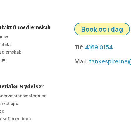
ntakt & medlemskab
Book os i dag
m os
ntakt
Tlf:
4169 0154
edlemskab
gin
Mail:
tankespirerne
erialer & ydelser
dervisningsmaterialer
orkshops
og
losofi med børn