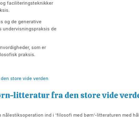
 og faciliteringsteknikker
ksis.
ns og de generative
es undervisningspraksis de
envordigheder, som er
losofisk praksis.
ørn-litteratur fra den store vide ver
n nålestiksoperation ind i ’filosofi med børn’-litteraturen med h