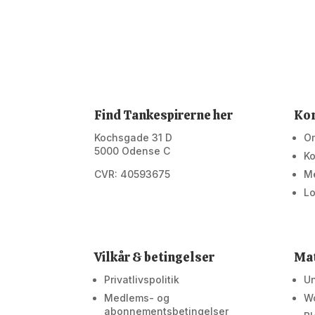
Find Tankespirerne her
Ko
Kochsgade 31 D
O
5000 Odense C
Ko
CVR: 40593675
M
Lo
Vilkår & betingelser
Mat
Privatlivspolitik
Un
Medlems- og
W
abonnementsbetingelser