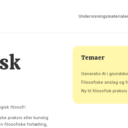
Undervisningsmateriale
sk
Temaer
Generativ AI i grundsk
Filosofiske anslag og f
Ny til filosofisk praksis
sk filosofi’.
ske praksis eller kunstig
n filosofiske fortælling,