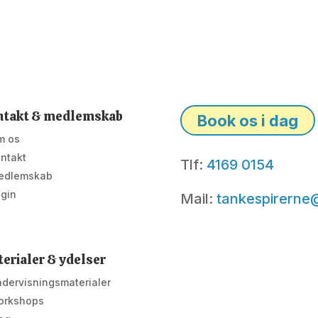
ntakt & medlemskab
Book os i dag
m os
ntakt
Tlf:
4169 0154
edlemskab
gin
Mail:
tankespirerne
erialer & ydelser
dervisningsmaterialer
orkshops