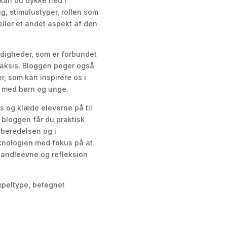
kan du dykke ned i
ng, stimulustyper, rollen som
 eller et andet aspekt af den
digheder, som er forbundet
raksis. Bloggen peger også
r, som kan inspirere os i
e med børn og unge.
s og klæde eleverne på til
 bloggen får du praktisk
rberedelsen og i
nologien med fokus på at
handleevne og refleksion
mpeltype, betegnet