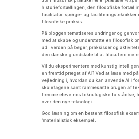
Som filosofisk praktiker eller
praktiker in spe
historiefortællingen, den filosofiske fortælli
facilitator, spørge- og faciliteringsteknikker
filosofiske praksis.
På bloggen tematiseres undringer og genvor
med at skabe og understøtte en filosofisk p
ud i verden på bøger, praksisser og aktivitete
den danske grundskole til at filosofere mer
Vil du eksperimentere med kunstig intelligen
en fremtid præget af AI? Ved at læse med på
vejledning i, hvordan du kan anvende AI i fo
skolefagene samt rammesætte brugen af tek
fremme elevernes teknologiske forståelse, 
over den nye teknologi.
God læsning om en bestemt filosofisk ekse
‘materialistisk eksempel’.