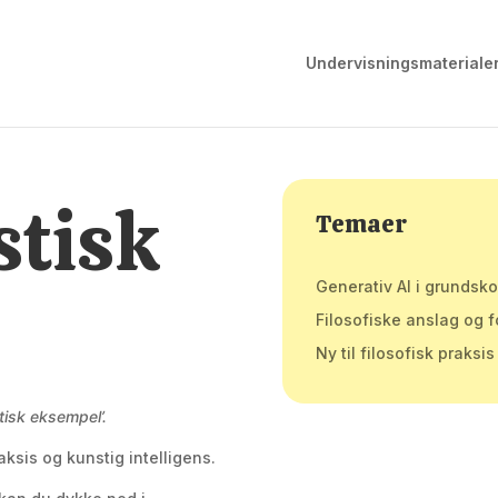
Undervisningsmateriale
stisk
Temaer
Generativ AI i grundsk
Filosofiske anslag og f
Ny til filosofisk praksis
tisk eksempel’.
ksis og kunstig intelligens.