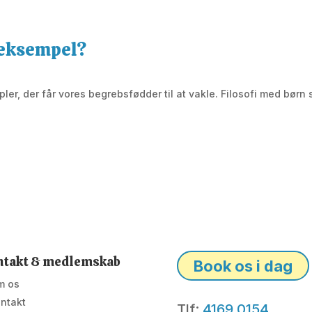
k eksempel?
ler, der får vores begrebsfødder til at vakle. Filosofi med børn s
ntakt & medlemskab
Book os i dag
m os
ntakt
Tlf:
4169 0154