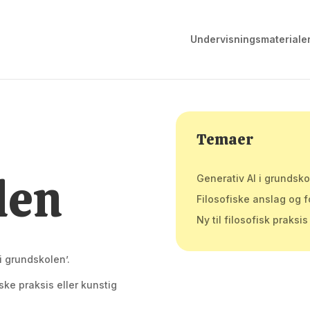
Undervisningsmateriale
Temaer
len
Generativ AI i grundsk
Filosofiske anslag og f
Ny til filosofisk praksis
i grundskolen’.
ske praksis eller kunstig