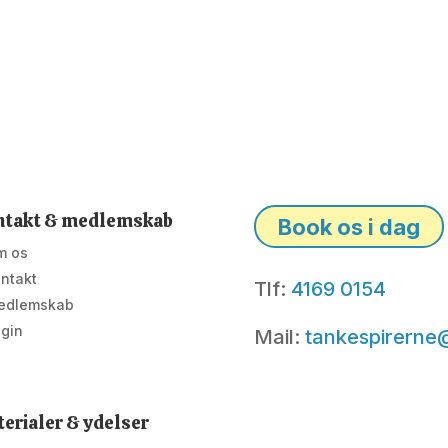
ntakt & medlemskab
Book os i dag
m os
ntakt
Tlf:
4169 0154
edlemskab
gin
Mail:
tankespirerne
erialer & ydelser