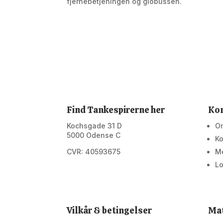
fjernebetjeningen og globussen.
Find Tankespirerne her
Ko
Kochsgade 31 D
O
5000 Odense C
Ko
CVR: 40593675
M
Lo
Vilkår & betingelser
Mat