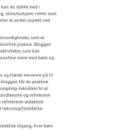
pe kan du dykke ned i
ng, stimulustyper, rollen som
 eller et andet aspekt ved
genvordigheder, som er
losofisk praksis. Bloggen
aktiviteter, som kan
filosofere mere med børn og
s og klæde eleverne på til
 bloggen får du praktisk
ompting-teknikker til at
handleevne og refleksion
 reflekteret didaktisk
l teknologiforståelse
idaktisk tilgang, hvor børn