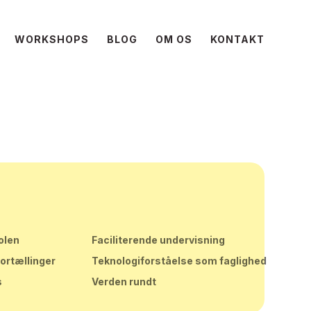
WORKSHOPS
BLOG
OM OS
KONTAKT
olen
Faciliterende undervisning
fortællinger
Teknologiforståelse som faglighed
s
Verden rundt