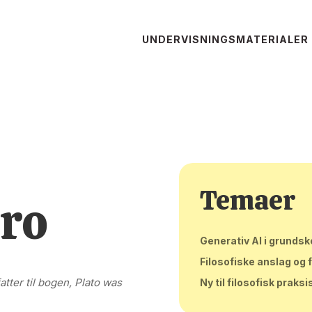
UNDERVISNINGSMATERIALER
Temaer
ro
Generativ AI i grundsk
Filosofiske anslag og 
atter til bogen, Plato was
Ny til filosofisk praksi