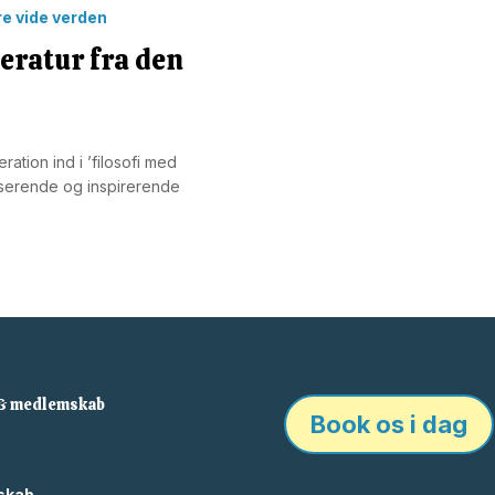
teratur fra den
ration ind i ’filosofi med
liserende og inspirerende
 & medlemskab
Book os i dag
skab