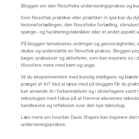
Bloggen om den filosofiske undervisningspraksis og kuns
Som filosofisk praktiker eller
praktiker in spe
kan du dy
historiefortællingen, den filosofiske fortælling, stimulust
spørge- og faciliteringsteknikker eller et andet aspekt a
På bloggen tematiseres undringer og genvordigheder, 
skabe og understøtte en filosofisk praksis. Bloggen pe
bøger, praksisser og aktiviteter, som kan inspirere os i 
filosofere mere med børn og unge.
Vil du eksperimentere med kunstig intelligens og klæde 
præget af AI? Ved at læse med på bloggen får du prakti
kan anvende AI i forberedelsen og i skolefagene samt
teknologien med fokus på at fremme elevernes teknolo
handleevne og refleksion over den nye teknologi.
Læs mere om hvordan Davis Shapiro kan inspirere den f
undervisningspraksis.