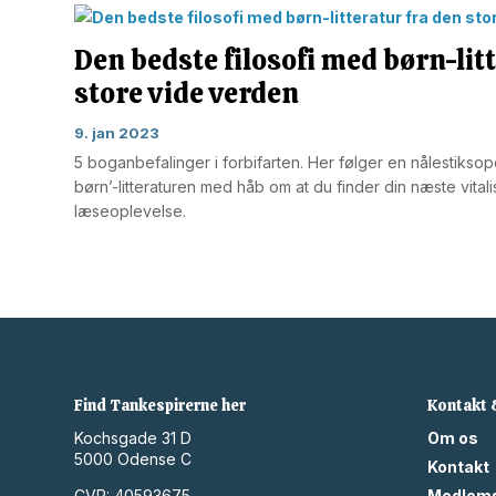
Den bedste filosofi med børn-lit
store vide verden
9. jan 2023
5 boganbefalinger i forbifarten. Her følger en nålestiksope
børn’-litteraturen med håb om at du finder din næste vita
læseoplevelse.
Find Tankespirerne her
Kontakt
Kochsgade 31 D
Om os
5000 Odense C
Kontakt
CVR: 40593675
Medlem