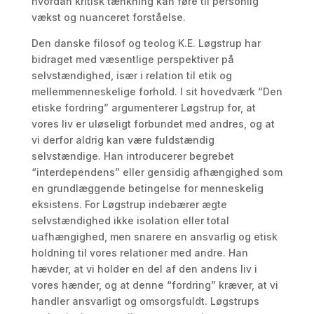
hvordan kritisk tænkning kan føre til personlig
vækst og nuanceret forståelse.
Den danske filosof og teolog K.E. Løgstrup har
bidraget med væsentlige perspektiver på
selvstændighed, især i relation til etik og
mellemmenneskelige forhold. I sit hovedværk “Den
etiske fordring” argumenterer Løgstrup for, at
vores liv er uløseligt forbundet med andres, og at
vi derfor aldrig kan være fuldstændig
selvstændige. Han introducerer begrebet
“interdependens” eller gensidig afhængighed som
en grundlæggende betingelse for menneskelig
eksistens. For Løgstrup indebærer ægte
selvstændighed ikke isolation eller total
uafhængighed, men snarere en ansvarlig og etisk
holdning til vores relationer med andre. Han
hævder, at vi holder en del af den andens liv i
vores hænder, og at denne “fordring” kræver, at vi
handler ansvarligt og omsorgsfuldt. Løgstrups