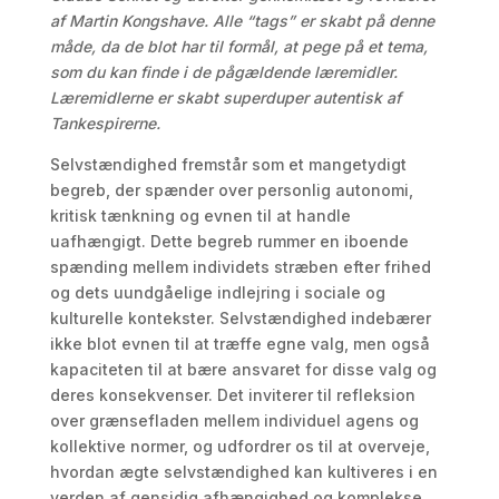
af Martin Kongshave. Alle “tags” er skabt på denne
måde, da de blot har til formål, at pege på et tema,
som du kan finde i de pågældende læremidler.
Læremidlerne er skabt superduper autentisk af
Tankespirerne.
Selvstændighed fremstår som et mangetydigt
begreb, der spænder over personlig autonomi,
kritisk tænkning og evnen til at handle
uafhængigt. Dette begreb rummer en iboende
spænding mellem individets stræben efter frihed
og dets uundgåelige indlejring i sociale og
kulturelle kontekster. Selvstændighed indebærer
ikke blot evnen til at træffe egne valg, men også
kapaciteten til at bære ansvaret for disse valg og
deres konsekvenser. Det inviterer til refleksion
over grænsefladen mellem individuel agens og
kollektive normer, og udfordrer os til at overveje,
hvordan ægte selvstændighed kan kultiveres i en
verden af gensidig afhængighed og komplekse