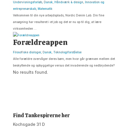
Undervisningsforløb
,
Dansk
,
Håndværk & design
,
Innovation og
entreprenørskab
,
Matematik
Velkommen til din nye arbejdsplads, Nordic Denim Lab. Din fine
ansøgning har resulteret i et job og det er nu op til dig, at lære
virksomheden ...
Forældreappen
Filosofiske dialoger
,
Dansk
,
Teknologiforståelse
Alle forældre overvåger deres børn, men hvor går grænsen mellem det
beskyttende og opbyggelige versus det invaderende og nedbrydende?
No results found.
Find Tankespirerne her
Kochsgade 31 D