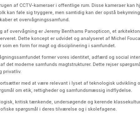
rugen af CCTV-kameraer i offentlige rum. Disse kameraer kan h
Folk kan føle sig tryggere, men samtidig kan der opstå bekymrin
 skaber et overvågningssamfund.
g af overvågning er Jeremy Benthams Panopticon, et arkitektonis
erveret. Dette koncept er udvidet og analyseret af Michel Fouca
 som en form for magt og disciplinering i samfundet.
ågningssamfundet former vores identitet, adfærd og social inter
l af det moderne samfunds magtstrukturer. Dette rejser spørgsm
privatliv.
rtsætter med at være relevant i lyset af teknologisk udvikling 
ørgsmål om etik, rettigheder og samfundsmæssig indflydelse.
ialogisk, kritisk tænkende, undersøgende og kerende klassekultu
osofiske spørgsmål i deres tilværelse og i skolefagene.