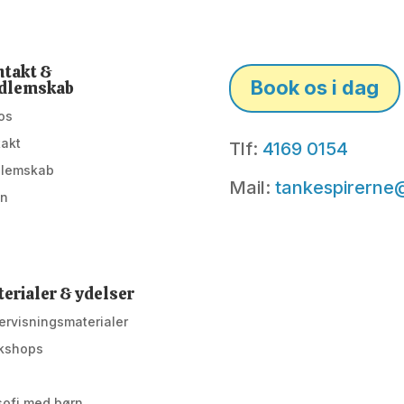
takt &
Book os i dag
dlemskab
os
takt
Tlf:
4169 0154
lemskab
Mail:
tankespirerne
in
erialer & ydelser
rvisningsmaterialer
kshops
g
sofi med børn