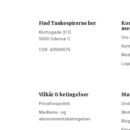
Find Tankespirerne her
Kon
me
Kochsgade 31 D
Om 
5000 Odense C
Kon
CVR: 40593675
Med
Log
Vilkår & betingelser
Mat
Privatlivspolitik
Unde
Medlems- og
Wor
abonnementsbetingelser
Blo
Filo