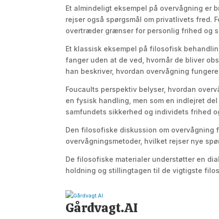
Et almindeligt eksempel på overvågning er b
rejser også spørgsmål om privatlivets fred. 
overtræder grænser for personlig frihed og
Et klassisk eksempel på filosofisk behandlin
fanger uden at de ved, hvornår de bliver obs
han beskriver, hvordan overvågning fungerer
Foucaults perspektiv belyser, hvordan overv
en fysisk handling, men som en indlejret de
samfundets sikkerhed og individets frihed og 
Den filosofiske diskussion om overvågning fo
overvågningsmetoder, hvilket rejser nye sp
De filosofiske materialer understøtter en d
holdning og stillingtagen til de vigtigste fil
Gårdvagt.AI