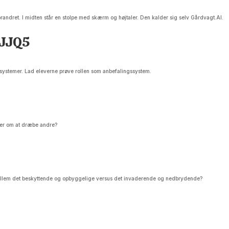
andret. I midten står en stolpe med skærm og højtaler. Den kalder sig selv Gårdvagt.AI.
FJJQ5
gssystemer. Lad eleverne prøve rollen som anbefalingssystem.
oner om at dræbe andre?
ellem det beskyttende og opbyggelige versus det invaderende og nedbrydende?