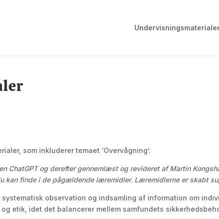
Undervisningsmateriale
aler
rialer, som inkluderer temaet ‘Overvågning’.
ren ChatGPT og derefter gennemlæst og revideret af Martin Kongsh
 du kan finde i de pågældende læremidler. Læremidlerne er skabt s
l systematisk observation og indsamling af information om indivi
d og etik, idet det balancerer mellem samfundets sikkerhedsbeho