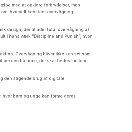
jælpe med at opklare forbrydelser, men
g om, hvorvidt konstant overvågning
k design, der tillader total overvågning af
ult i hans værk “Discipline and Punish”, hvor
aktion. Overvågning bliver ikke kun set som
ål om den balance, der skal findes mellem
og den stigende brug af digitale
r, hvor børn og unge kan forme deres