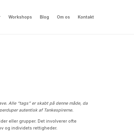
r
Workshops
Blog
Om os
Kontakt
ave. Alle “tags” er skabt på denne måde, da
uperduper autentisk af Tankespirerne.
der eller grupper. Det involverer ofte
v og individets rettigheder.