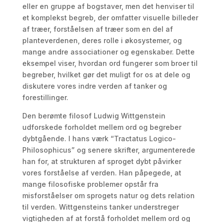
eller en gruppe af bogstaver, men det henviser til
et komplekst begreb, der omfatter visuelle billeder
af træer, forståelsen af træer som en del af
planteverdenen, deres rolle i økosystemer, og
mange andre associationer og egenskaber. Dette
eksempel viser, hvordan ord fungerer som broer til
begreber, hvilket gør det muligt for os at dele og
diskutere vores indre verden af tanker og
forestillinger.
Den berømte filosof Ludwig Wittgenstein
udforskede forholdet mellem ord og begreber
dybtgående. I hans værk “Tractatus Logico-
Philosophicus” og senere skrifter, argumenterede
han for, at strukturen af sproget dybt påvirker
vores forståelse af verden. Han påpegede, at
mange filosofiske problemer opstår fra
misforståelser om sprogets natur og dets relation
til verden. Wittgensteins tanker understreger
vigtigheden af at forstå forholdet mellem ord og