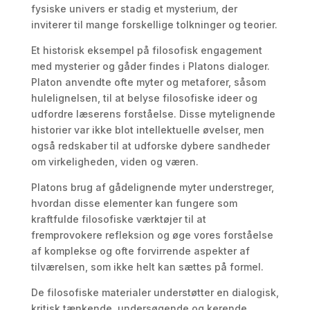
fysiske univers er stadig et mysterium, der
inviterer til mange forskellige tolkninger og teorier.
Et historisk eksempel på filosofisk engagement
med mysterier og gåder findes i Platons dialoger.
Platon anvendte ofte myter og metaforer, såsom
hulelignelsen, til at belyse filosofiske ideer og
udfordre læserens forståelse. Disse mytelignende
historier var ikke blot intellektuelle øvelser, men
også redskaber til at udforske dybere sandheder
om virkeligheden, viden og væren.
Platons brug af gådelignende myter understreger,
hvordan disse elementer kan fungere som
kraftfulde filosofiske værktøjer til at
fremprovokere refleksion og øge vores forståelse
af komplekse og ofte forvirrende aspekter af
tilværelsen, som ikke helt kan sættes på formel.
De filosofiske materialer understøtter en dialogisk,
kritisk tænkende, undersøgende og kerende