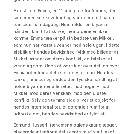
Forestil dig Emma, en 11-årig pige fra Aarhus, der
sidder ved sit skrivebord og stirrer intenst på en
tom side i sin dagbog. Hun holder en blyant i
hånden, klar til at skrive, men ordene vil ikke
komme. Emma tænker på sin bedste ven Mikkel,
som hun har været uvenner med hele ugen. I dette
øjeblik er hendes bevidsthed fyldt med billeder af
Mikkel, minder om deres konflikt, og følelser af
vrede og sorg. Uden at være klar over det, oplever
Emma intentionalitet i sin reneste form. Hendes
tanker, følelser og endda den fysiske handling at
holde blyanten er alle rettet mod noget – mod
Mikkel, mod deres venskab, mod den uløste
konflikt. Selv den tomme side bliver et objekt for
hendes intentionalitet, et potentielt rum for at
udtrykke det, hendes bevidsthed er fyldt af.
Edmund Husserl, fænomenologiens grundlægger,
placerede intentionalitet i centrum af sin filosofi.