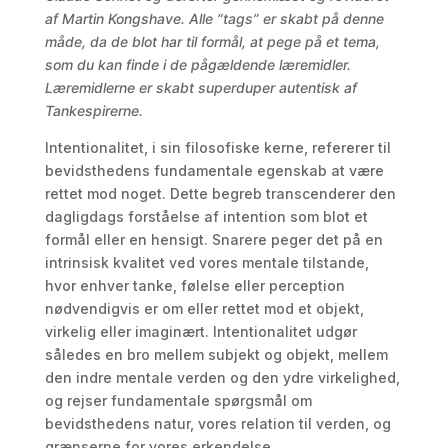
af Martin Kongshave. Alle “tags” er skabt på denne
måde, da de blot har til formål, at pege på et tema,
som du kan finde i de pågældende læremidler.
Læremidlerne er skabt superduper autentisk af
Tankespirerne.
Intentionalitet, i sin filosofiske kerne, refererer til
bevidsthedens fundamentale egenskab at være
rettet mod noget. Dette begreb transcenderer den
dagligdags forståelse af intention som blot et
formål eller en hensigt. Snarere peger det på en
intrinsisk kvalitet ved vores mentale tilstande,
hvor enhver tanke, følelse eller perception
nødvendigvis er om eller rettet mod et objekt,
virkelig eller imaginært. Intentionalitet udgør
således en bro mellem subjekt og objekt, mellem
den indre mentale verden og den ydre virkelighed,
og rejser fundamentale spørgsmål om
bevidsthedens natur, vores relation til verden, og
grænserne for vores erkendelse.