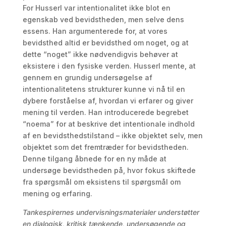
For Husserl var intentionalitet ikke blot en
egenskab ved bevidstheden, men selve dens
essens. Han argumenterede for, at vores
bevidsthed altid er bevidsthed om noget, og at
dette “noget” ikke nødvendigvis behøver at
eksistere i den fysiske verden. Husserl mente, at
gennem en grundig undersøgelse af
intentionalitetens strukturer kunne vi nå til en
dybere forståelse af, hvordan vi erfarer og giver
mening til verden. Han introducerede begrebet
“noema” for at beskrive det intentionale indhold
af en bevidsthedstilstand – ikke objektet selv, men
objektet som det fremtræder for bevidstheden.
Denne tilgang åbnede for en ny måde at
undersøge bevidstheden på, hvor fokus skiftede
fra spørgsmål om eksistens til spørgsmål om
mening og erfaring.
Tankespirernes undervisningsmaterialer understøtter
en dialogisk, kritisk tænkende, undersøgende og