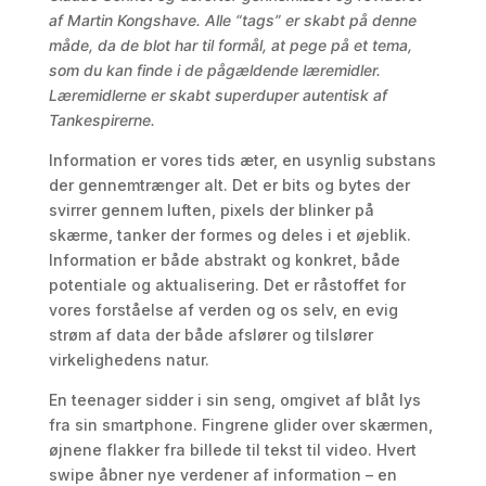
af Martin Kongshave. Alle “tags” er skabt på denne
måde, da de blot har til formål, at pege på et tema,
som du kan finde i de pågældende læremidler.
Læremidlerne er skabt superduper autentisk af
Tankespirerne.
Information er vores tids æter, en usynlig substans
der gennemtrænger alt. Det er bits og bytes der
svirrer gennem luften, pixels der blinker på
skærme, tanker der formes og deles i et øjeblik.
Information er både abstrakt og konkret, både
potentiale og aktualisering. Det er råstoffet for
vores forståelse af verden og os selv, en evig
strøm af data der både afslører og tilslører
virkelighedens natur.
En teenager sidder i sin seng, omgivet af blåt lys
fra sin smartphone. Fingrene glider over skærmen,
øjnene flakker fra billede til tekst til video. Hvert
swipe åbner nye verdener af information – en