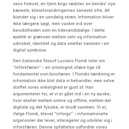
vens frokost, en fjern krigs rædsler, en kendis’ nye
kæreste, klimaforandringernes seneste ofre. Alt
blander sig i en uendelig strøm. Information bliver
ikke længere søgt, men vasker ind over
bevidstheden som en tidevandsbølge. I dette
øjeblik er grænsen mellem selv og information
udvisket, identitet og data smelter sammen i en
digital symbiose.
Den italienske filosof Luciano Floridi taler om
“inforsfæren” – en ontologisk sfære lige så
fundamental som biosfæren. I Floridis tænkning er
information ikke blot data vi behandler, men selve
stoffet vores virkelighed er gjort af. Han
argumenterer for, at vi er gået ind i en ny epoke,
hvor skellet mellem online og offline, mellem det
digitale og det fysiske, er brudt sammen. Vi er,
ifølge Floridi, blevet “inforgs” – informationelle
organismer der lever, interagerer og udvikler sig i
inforsfæren. Denne opfattelse udfordrer vores