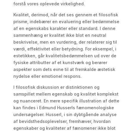
forstå vores oplevede virkelighed.
Kvalitet, derimod, når det ses gennem et filosofisk
prisme, indebærer en evaluering eller bedømmelse
af en egenskabs karakter eller standard. I denne
sammenhæng er kvalitet ikke blot en neutral
beskrivelse, men en vurdering, der relaterer sig til
værdi, effektivitet eller betydning. For eksempel, i
estetikken, går kvalitetsbedømmelsen ud over de
fysiske attributter af et kunstværk og berører
aspekter som dets evne til at fremkalde æstetisk
nydelse eller emotionel respons.
I filosofisk diskussion er distinktionen og
samspillet mellem egenskab og kvalitet komplekst
og nuanceret. En mere specifik illustration af dette
kan findes i Edmund Husserls fænomenologiske
undersøgelser. Husserl, i sin dybtgående analyse
af bevidsthedsoplevelser, fremhæver, hvordan
egenskaber og kvaliteter af fænomener ikke blot