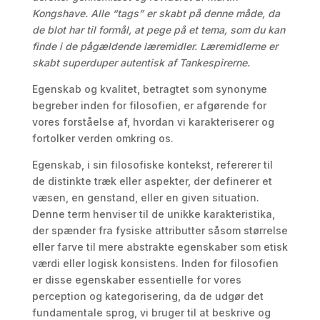
Kongshave. Alle “tags” er skabt på denne måde, da
de blot har til formål, at pege på et tema, som du kan
finde i de pågældende læremidler. Læremidlerne er
skabt superduper autentisk af Tankespirerne.
Egenskab og kvalitet, betragtet som synonyme
begreber inden for filosofien, er afgørende for
vores forståelse af, hvordan vi karakteriserer og
fortolker verden omkring os.
Egenskab, i sin filosofiske kontekst, refererer til
de distinkte træk eller aspekter, der definerer et
væsen, en genstand, eller en given situation.
Denne term henviser til de unikke karakteristika,
der spænder fra fysiske attributter såsom størrelse
eller farve til mere abstrakte egenskaber som etisk
værdi eller logisk konsistens. Inden for filosofien
er disse egenskaber essentielle for vores
perception og kategorisering, da de udgør det
fundamentale sprog, vi bruger til at beskrive og