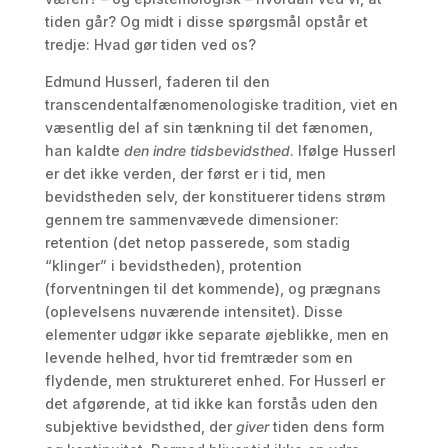
tiden går? Og midt i disse spørgsmål opstår et
tredje: Hvad gør tiden ved os?
Edmund Husserl, faderen til den
transcendentalfænomenologiske tradition, viet en
væsentlig del af sin tænkning til det fænomen,
han kaldte
den indre tidsbevidsthed
. Ifølge Husserl
er det ikke verden, der først er i tid, men
bevidstheden selv, der konstituerer tidens strøm
gennem tre sammenvævede dimensioner:
retention (det netop passerede, som stadig
“klinger” i bevidstheden), protention
(forventningen til det kommende), og prægnans
(oplevelsens nuværende intensitet). Disse
elementer udgør ikke separate øjeblikke, men en
levende helhed, hvor tid fremtræder som en
flydende, men struktureret enhed. For Husserl er
det afgørende, at tid ikke kan forstås uden den
subjektive bevidsthed, der
giver
tiden dens form