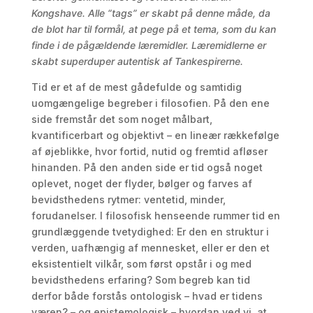
Kongshave. Alle “tags” er skabt på denne måde, da
de blot har til formål, at pege på et tema, som du kan
finde i de pågældende læremidler. Læremidlerne er
skabt superduper autentisk af Tankespirerne.
Tid er et af de mest gådefulde og samtidig
uomgængelige begreber i filosofien. På den ene
side fremstår det som noget målbart,
kvantificerbart og objektivt – en lineær rækkefølge
af øjeblikke, hvor fortid, nutid og fremtid afløser
hinanden. På den anden side er tid også noget
oplevet, noget der flyder, bølger og farves af
bevidsthedens rytmer: ventetid, minder,
forudanelser. I filosofisk henseende rummer tid en
grundlæggende tvetydighed: Er den en struktur i
verden, uafhængig af mennesket, eller er den et
eksistentielt vilkår, som først opstår i og med
bevidsthedens erfaring? Som begreb kan tid
derfor både forstås ontologisk – hvad er tidens
væren? – og epistemologisk – hvordan ved vi, at