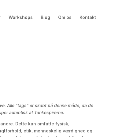
r
Workshops
Blog
Om os
Kontakt
ve. Alle “tags” er skabt på denne måde, da de
uper autentisk af Tankespirerne.
r andre. Dette kan omfatte fysisk,
magtforhold, etik, menneskelig værdighed og