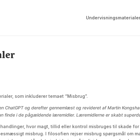
Undervisningsmateriale
aler
rialer, som inkluderer temaet “Misbrug”.
ren ChatGPT og derefter gennemlæst og revideret af Martin Kongsha
 kan finde i de pågældende læremidler. Læremidlerne er skabt superd
andlinger, hvor magt, tillid eller kontrol misbruges til skade fo
lsesmæssigt misbrug. I filosofien rejser misbrug spørgsmål om 