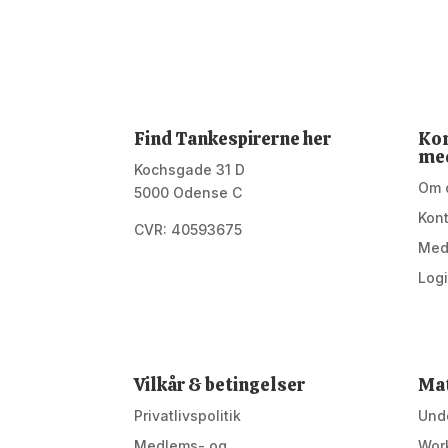
Find Tankespirerne her
Kon
me
Kochsgade 31 D
Om 
5000 Odense C
Kon
CVR: 40593675
Med
Log
Vilkår & betingelser
Mat
Privatlivspolitik
Unde
Medlems- og
Wor