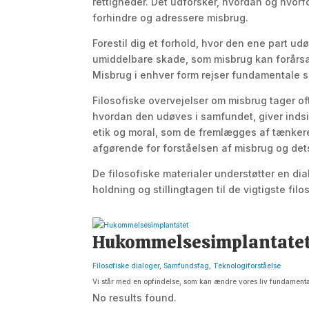
rettigheder. Det udforsker, hvordan og hvorf
forhindre og adressere misbrug.
Forestil dig et forhold, hvor den ene part ud
umiddelbare skade, som misbrug kan forårsa
Misbrug i enhver form rejser fundamentale s
Filosofiske overvejelser om misbrug tager o
hvordan den udøves i samfundet, giver inds
etik og moral, som de fremlægges af tænker
afgørende for forståelsen af misbrug og det
De filosofiske materialer understøtter en d
holdning og stillingtagen til de vigtigste fil
Hukommelsesimplantate
Filosofiske dialoger
,
Samfundsfag
,
Teknologiforståelse
Vi står med en opfindelse, som kan ændre vores liv fundamentalt.
No results found.