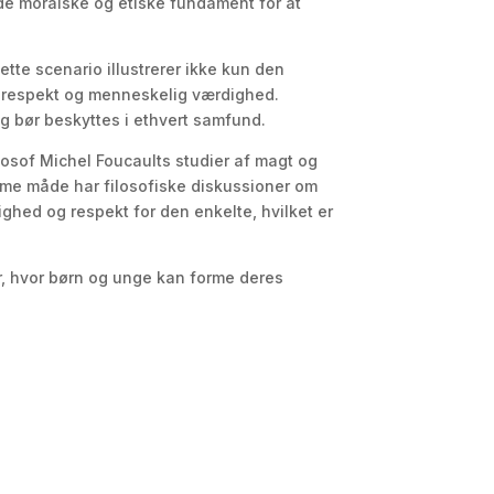
 de moralske og etiske fundament for at
ette scenario illustrerer ikke kun den
 respekt og menneskelig værdighed.
g bør beskyttes i ethvert samfund.
losof Michel Foucaults studier af magt og
mme måde har filosofiske diskussioner om
hed og respekt for den enkelte, hvilket er
r, hvor børn og unge kan forme deres