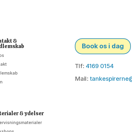
takt &
Book os i dag
dlemskab
os
takt
Tlf:
4169 0154
lemskab
Mail:
tankespirerne
in
erialer & ydelser
rvisningsmaterialer
kshops