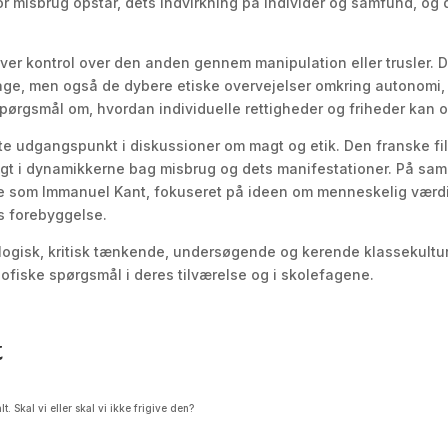
or misbrug opstår, dets indvirkning på individer og samfund, og
øver kontrol over den anden gennem manipulation eller trusler. D
ge, men også de dybere etiske overvejelser omkring autonomi,
pørgsmål om, hvordan individuelle rettigheder og friheder kan o
fte udgangspunkt i diskussioner om magt og etik. Den franske fi
igt i dynamikkerne bag misbrug og dets manifestationer. På sa
e som Immanuel Kant, fokuseret på ideen om menneskelig værdig
s forebyggelse.
ialogisk, kritisk tænkende, undersøgende og kerende klassekultu
osofiske spørgsmål i deres tilværelse og i skolefagene.
t
 Skal vi eller skal vi ikke frigive den?