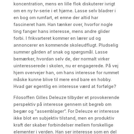
koncentration, mens en lille flok diskuterer ivrigt
om en ny tv-serie i et hjørne. Lasse selv bladrer i
en bog om rumfart, et emne der altid har
fascineret ham. Han tænker over, hvorfor nogle
ting fanger hans interesse, mens andre glider
forbi. I frikvarteret kommer en lærer ud og
annoncerer en kommende skoleudflugt. Pludselig
summer gården af snak og spørgsmål. Lasse
bemærker, hvordan selv de, der normalt virker
uinteresserede i skolen, nu er engagerede. På vej
hjem overvejer han, om hans interesse for rummet
måske kunne blive til mere end bare en hobby.
Hvad gør egentlig en interesse værd at forfølge?
Filosoffen Gilles Deleuze tilbyder et provokerende
perspektiv på interesse gennem sit begreb om
begær og “assemblager”. For Deleuze er interesse
ikke blot en subjektiv tilstand, men en produktiv
kraft der skaber forbindelser mellem forskellige
elementer i verden. Han ser interesse som en del