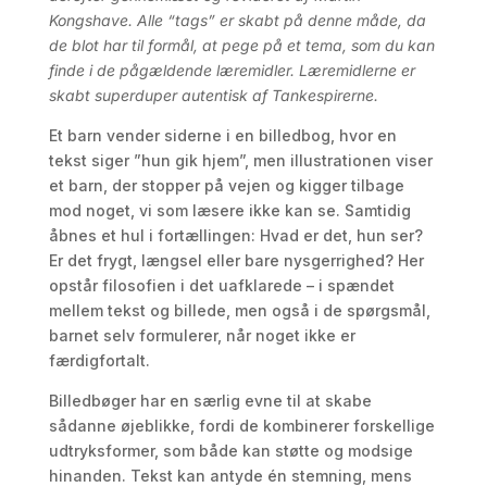
Kongshave. Alle “tags” er skabt på denne måde, da
de blot har til formål, at pege på et tema, som du kan
finde i de pågældende læremidler. Læremidlerne er
skabt superduper autentisk af Tankespirerne.
Et barn vender siderne i en billedbog, hvor en
tekst siger ”hun gik hjem”, men illustrationen viser
et barn, der stopper på vejen og kigger tilbage
mod noget, vi som læsere ikke kan se. Samtidig
åbnes et hul i fortællingen: Hvad er det, hun ser?
Er det frygt, længsel eller bare nysgerrighed? Her
opstår filosofien i det uafklarede – i spændet
mellem tekst og billede, men også i de spørgsmål,
barnet selv formulerer, når noget ikke er
færdigfortalt.
Billedbøger har en særlig evne til at skabe
sådanne øjeblikke, fordi de kombinerer forskellige
udtryksformer, som både kan støtte og modsige
hinanden. Tekst kan antyde én stemning, mens