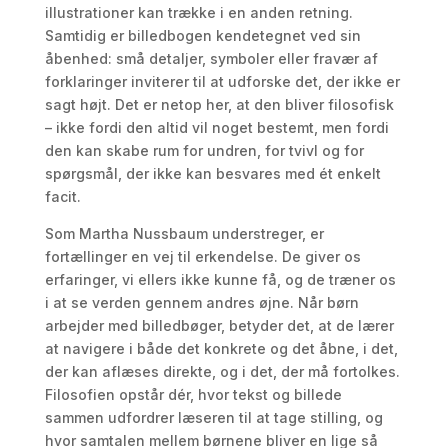
illustrationer kan trække i en anden retning.
Samtidig er billedbogen kendetegnet ved sin
åbenhed: små detaljer, symboler eller fravær af
forklaringer inviterer til at udforske det, der ikke er
sagt højt. Det er netop her, at den bliver filosofisk
– ikke fordi den altid vil noget bestemt, men fordi
den kan skabe rum for undren, for tvivl og for
spørgsmål, der ikke kan besvares med ét enkelt
facit.
Som Martha Nussbaum understreger, er
fortællinger en vej til erkendelse. De giver os
erfaringer, vi ellers ikke kunne få, og de træner os
i at se verden gennem andres øjne. Når børn
arbejder med billedbøger, betyder det, at de lærer
at navigere i både det konkrete og det åbne, i det,
der kan aflæses direkte, og i det, der må fortolkes.
Filosofien opstår dér, hvor tekst og billede
sammen udfordrer læseren til at tage stilling, og
hvor samtalen mellem børnene bliver en lige så