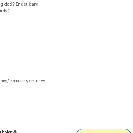
og død? Er det bare
lads?
rligt/unaturligt
//
Smukt vs.
takt &