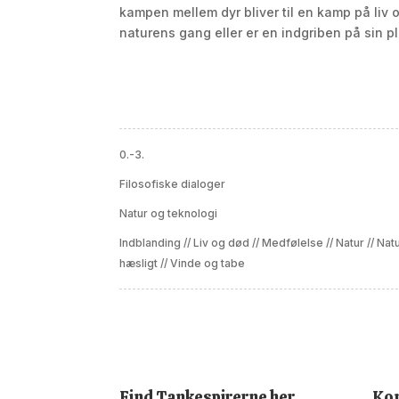
kampen mellem dyr bliver til en kamp på liv 
naturens gang eller er en indgriben på sin p
0.-3.
Filosofiske dialoger
Natur og teknologi
Indblanding
//
Liv og død
//
Medfølelse
//
Natur
//
Natu
hæsligt
//
Vinde og tabe
Find Tankespirerne her
Kon