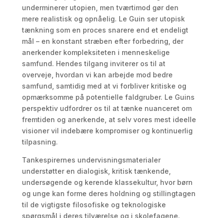
underminerer utopien, men tværtimod gør den
mere realistisk og opnåelig. Le Guin ser utopisk
tænkning som en proces snarere end et endeligt
mål – en konstant stræben efter forbedring, der
anerkender kompleksiteten i menneskelige
samfund. Hendes tilgang inviterer os til at
overveje, hvordan vi kan arbejde mod bedre
samfund, samtidig med at vi forbliver kritiske og
opmærksomme på potentielle faldgruber. Le Guins
perspektiv udfordrer os til at tænke nuanceret om
fremtiden og anerkende, at selv vores mest ideelle
visioner vil indebære kompromiser og kontinuerlig
tilpasning.
Tankespirernes undervisningsmaterialer
understøtter en dialogisk, kritisk tænkende,
undersøgende og kerende klassekultur, hvor børn
og unge kan forme deres holdning og stillingtagen
til de vigtigste filosofiske og teknologiske
spørgsmål i deres tilværelse og i skolefagene.