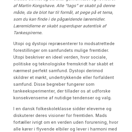
af Martin Kongshave. Alle “tags” er skabt på denne
måde, da de blot har til formål, at pege på et tema,
som du kan finde i de pågældende læremidler.
Læremidlerne er skabt superduper autentisk af
Tankespirerne.
Utopi og dystopi repræsenterer to modsatrettede
forestillinger om samfundets mulige fremtider.
Utopi beskriver en ideel verden, hvor sociale,
politiske og teknologiske fremskridt har skabt et
nærmest perfekt samfund. Dystopi derimod
skildrer et mørkt, undertrykkende eller forfaldent
samfund. Disse begreber fungerer som
tankeeksperimenter, der tillader os at udforske
konsekvenserne af nutidige tendenser og valg.
I en dansk folkeskoleklasse sidder eleverne og
diskuterer deres visioner for fremtiden. Mads
fortæller ivrigt om en verden uden forurening, hvor
alle kører i flyvende elbiler og lever i harmoni med