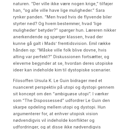
naturen. “Der ville ikke være nogen krige,” tilføjer
han, “og alle ville have lige muligheder.” Sara
rynker panden. “Men hvad hvis de flyvende biler
styrter ned? Og hvem bestemmer, hvad ‘lige
muligheder’ betyder?” spørger hun. Læreren nikker
anerkendende og spørger klassen, hvad der
kunne gå galt i Mads’ fremtidsvision. Emil række
hånden op: “Måske ville folk blive dovne, hvis
alting var perfekt?” Diskussionen fortsætter, og
eleverne begynder at se, hvordan deres utopiske
ideer kan indeholde kim til dystopiske scenarier.
Filosoffen Ursula K. Le Guin bidrager med et
nuanceret perspektiv på utopi og dystopi gennem
sit koncept om den “ambiguøse utopi”. I værker
som “The Dispossessed” udfordrer Le Guin den
skarpe opdeling mellem utopi og dystopi. Hun
argumenterer for, at enhver utopisk vision
nødvendigvis vil indeholde konflikter og
udfordringer, og at disse ikke nødvendigvis