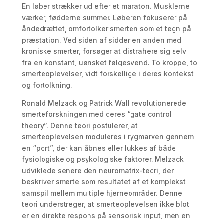
En løber strækker ud efter et maraton. Musklerne
værker, fødderne summer. Løberen fokuserer på
åndedrættet, omfortolker smerten som et tegn på
præstation. Ved siden af sidder en anden med
kroniske smerter, forsøger at distrahere sig selv
fra en konstant, uønsket følgesvend. To kroppe, to
smerteoplevelser, vidt forskellige i deres kontekst
og fortolkning.
Ronald Melzack og Patrick Wall revolutionerede
smerteforskningen med deres “gate control
theory”. Denne teori postulerer, at
smerteoplevelsen moduleres i rygmarven gennem
en “port”, der kan åbnes eller lukkes af både
fysiologiske og psykologiske faktorer. Melzack
udviklede senere den neuromatrix-teori, der
beskriver smerte som resultatet af et komplekst
samspil mellem multiple hjerneområder. Denne
teori understreger, at smerteoplevelsen ikke blot
er en direkte respons på sensorisk input, men en