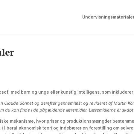
Undervisningsmateriale
aler
losofi med børn og unge eller kunstig intelligens, som inkluderer
ren Claude Sonnet og derefter gennemlæst og revideret af Martin K
 som du kan finde i de pågældende læremidler. Læremidlerne er skab
nomiske mekanisme, hvor priser og produktionsmængder bestem
t i liberal økonomisk teori og indebærer en forestilling om selv