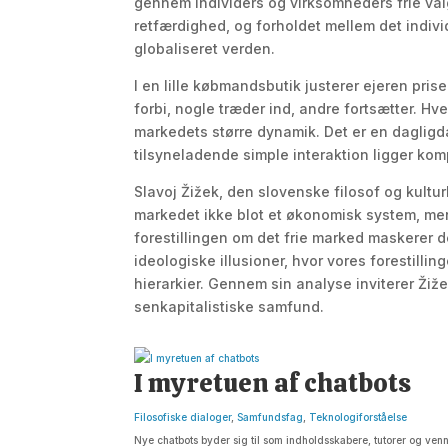
gennem individers og virksomheders frie valg
retfærdighed, og forholdet mellem det indivi
globaliseret verden.
I en lille købmandsbutik justerer ejeren pri
forbi, nogle træder ind, andre fortsætter. Hv
markedets større dynamik. Det er en daglig
tilsyneladende simple interaktion ligger komp
Slavoj Žižek, den slovenske filosof og kultur
markedet ikke blot et økonomisk system, men 
forestillingen om det frie marked maskerer 
ideologiske illusioner, hvor vores forestilli
hierarkier. Gennem sin analyse inviterer Žižek
senkapitalistiske samfund.
I myretuen af chatbots
Filosofiske dialoger
,
Samfundsfag
,
Teknologiforståelse
Nye chatbots byder sig til som indholdsskabere, tutorer og venne