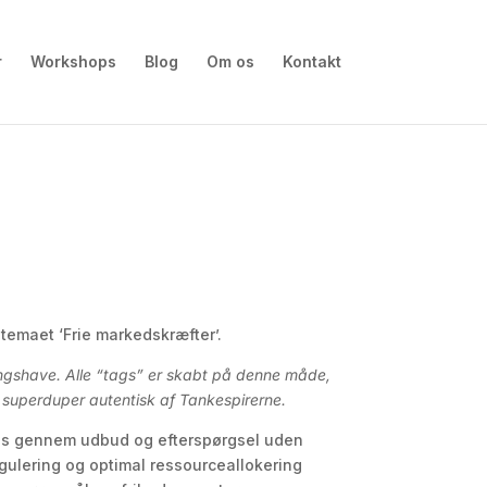
r
Workshops
Blog
Om os
Kontakt
 temaet ‘Frie markedskræfter’.
ongshave. Alle “tags” er skabt på denne måde,
t superduper autentisk af Tankespirerne.
mes gennem udbud og efterspørgsel uden
regulering og optimal ressourceallokering