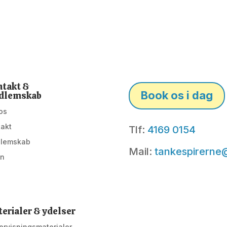
takt &
Book os i dag
dlemskab
os
takt
Tlf:
4169 0154
lemskab
Mail:
tankespirerne
in
erialer & ydelser
rvisningsmaterialer