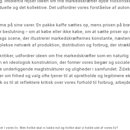
. Imidlertid rejser ideen om frie markedskræfter dybe filosofis
duelle og det kollektive. Det udfordrer vores forståelse af auton
serne på sine varer. En pakke kaffe sættes op, mens prisen på br
er beslutning – om at købe eller ikke købe, om at sætte priser op 
dags scene, der illustrerer markedskræfternes konstante, næst
lekse netværk af produktion, distribution og forbrug, der strækk
kritiker, udfordrer ideen om frie markedskræfter som en naturlig
en ideologisk konstruktion, der former vores begær og sociale 
de underliggende magtstrukturer og uligheder i samfundet. Žižek
nger om frihed og valg ofte tjener til at opretholde og legitimer
 os til at reflektere kritisk over vores forhold til forbrug, arbej
r i vores liv. Men hvilke skal vi lukke ind og hvilke skal vi holde ude af vores liv?