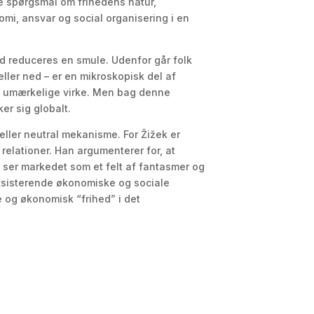
ke spørgsmål om frihedens natur,
omi, ansvar og social organisering i en
ød reduceres en smule. Udenfor går folk
eller ned – er en mikroskopisk del af
en umærkelige virke. Men bag denne
er sig globalt.
 eller neutral mekanisme. For Žižek er
relationer. Han argumenterer for, at
 ser markedet som et felt af fantasmer og
e eksisterende økonomiske og sociale
de og økonomisk “frihed” i det