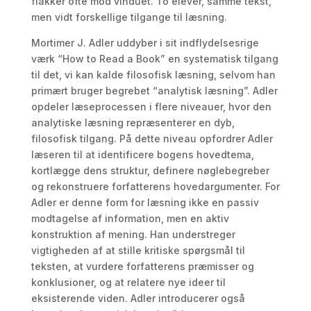
flakker ofte mod vinduet. To elever, samme tekst,
men vidt forskellige tilgange til læsning.
Mortimer J. Adler uddyber i sit indflydelsesrige
værk “How to Read a Book” en systematisk tilgang
til det, vi kan kalde filosofisk læsning, selvom han
primært bruger begrebet “analytisk læsning”. Adler
opdeler læseprocessen i flere niveauer, hvor den
analytiske læsning repræsenterer en dyb,
filosofisk tilgang. På dette niveau opfordrer Adler
læseren til at identificere bogens hovedtema,
kortlægge dens struktur, definere nøglebegreber
og rekonstruere forfatterens hovedargumenter. For
Adler er denne form for læsning ikke en passiv
modtagelse af information, men en aktiv
konstruktion af mening. Han understreger
vigtigheden af at stille kritiske spørgsmål til
teksten, at vurdere forfatterens præmisser og
konklusioner, og at relatere nye ideer til
eksisterende viden. Adler introducerer også