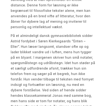
distance. Denne form for læsning er ikke
begrænset til filosofiske tekster alene, men kan
anvendes på en bred vifte af litteratur, hvor den
åbner for dybere lag af mening og inviterer til
personlig og intellektuel vækst.
På et almindeligt dansk gymnasiebibliotek sidder
Astrid fordybet i Søren Kierkegaards “Enten –
Eller”. Hun læser langsomt, standser ofte op og
lader blikket vandre ud i luften, mens hun tygger
på en blyant. I margenen skriver hun små notater,
spørgsmålstegn og udråbstegn. Idet hun støder på
et særligt udfordrende afsnit, trækker hun sin
telefon frem og søger på et begreb, hun ikke
forstår. Hun vender tilbage til teksten med fornyet
indsigt og fortsætter sin læsning, nu med en
dybere forståelse. Ved siden af hende sidder
hendes klassekammerat Jonas med samme bog,
men hans side er tom for notater, og hans blik