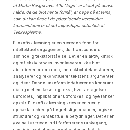
af Martin Kongshave. Alle “tags” er skabt på denne
måde, da de blot har til formål, at pege på et tema,
som du kan finde i de pågældende læremidler.
Læremidlerne er skabt superduper autentisk af
Tankespirerne.
Filosofisk læsning er en særegen form for
intellektuel engagement, der transcenderer
almindelig tekstforståelse. Det er en aktiv, kritisk
og refleksiv proces, hvor læseren ikke blot
absorberer information, men aktivt dekonstruerer,
analyserer og rekonstruerer tekstens argumenter
og ideer. Denne læseform indebærer en konstant
dialog mellem læser og tekst, hvor antagelser
udfordres, implikationer udforskes, og nye tanker
opstår. Filosofisk læsning kræver en særlig
opmærksomhed på begrebslige nuancer, logiske
strukturer og kontekstuelle betydninger. Det er en
øvelse i at træde ind i forfatterens tankegang,
samtidig med at man opretholder en kritisk